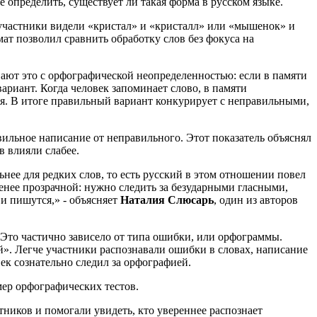
 определить, существует ли такая форма в русском языке.
 участники видели «кристал» и «кристалл» или «мышенок» и
ат позволил сравнить обработку слов без фокуса на
вают это с орфографической неопределенностью: если в памяти
риант. Когда человек запоминает слово, в памяти
ся. В итоге правильный вариант конкурирует с неправильными,
вильное написание от неправильного. Этот показатель объяснял
в влияли слабее.
ьнее для редких слов, то есть русский в этом отношении повел
менее прозрачной: нужно следить за безударными гласными,
и пишутся,» - объясняет
Наталия Слюсарь
, один из авторов
 Это частично зависело от типа ошибки, или орфограммы.
. Легче участники распознавали ошибки в словах, написание
ек сознательно следил за орфографией.
мер орфографических тестов.
ников и помогали увидеть, кто увереннее распознает