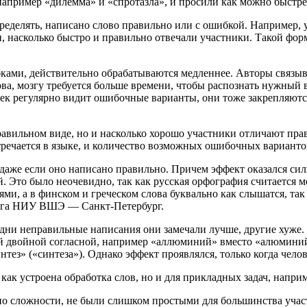
например «дилемма» и «спротазла», и просили как можно быстрее
пределять, написано слово правильно или с ошибкой. Например,
 насколько быстро и правильно отвечали участники. Такой форм
ибками, действительно обрабатываются медленнее. Авторы связы
, мозгу требуется больше времени, чтобы распознать нужный ва
овек регулярно видит ошибочные варианты, они тоже закрепляют
еправильном виде, но и насколько хорошо участники отличают пра
стречается в языке, и количество возможных ошибочных варианто
, даже если оно написано правильно. Причем эффект оказался сил
й. Это было неочевидно, так как русская орфография считается 
, а в финском и греческом слова буквально как слышатся, так 
озга НИУ ВШЭ — Санкт-Петербург.
одни неправильные написания они замечали лучше, другие хуже.
 двойной согласной, например «аллюминий» вместо «алюминий»
ез» («синтеза»). Однако эффект проявлялся, только когда челов
как устроена обработка слов, но и для прикладных задач, напри
по сложности, не были слишком простыми для большинства участ