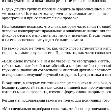
из них участникам показывали реальные слова и псевдослова, 
В двух других группах просили следить за правописанием и о
«мышонок». По итогам эксперимента исследователи оценивали,
орфографии и при ее сознательной проверке.
Исследование показало, что слова, которые часто пишут с ош
человека конкурируют правильное и ошибочные написания слова
фиксируются его написание, звучание и значение. И если чел
и на его распознавание уходит больше времени.
Но важно было не только то, как часто слово встречается в н
скорость реакции лучше всего. При этом то, как часто слово в
«Если слово путают и в нем не уверены, то его труднее читать
себя не как английский и китайский, а как финский и гречески
глухими и звонкими согласными и многими другими сложностями
исследования, ведущий научный сотрудник Центра языка и м
В заданиях, в которых участники специально искали ошибки, 
Больше трудностей вызывали слова с лишней или пропущенной
которых можно проверить, изменив форму слова, например «синт
Результаты исследования важны не только для понимания того, 
«Мы специально подобрали слова так, чтобы они различались 