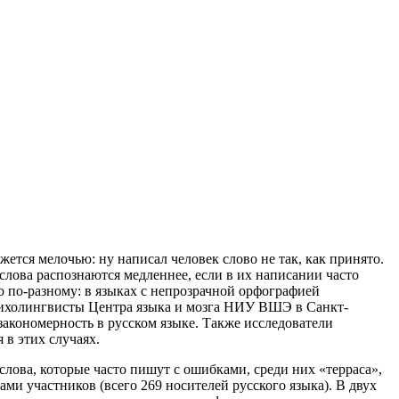
ется мелочью: ну написал человек слово не так, как принято.
слова распознаются медленнее, если в их написании часто
го по-разному: в языках с непрозрачной орфографией
 Психолингвисты Центра языка и мозга НИУ ВШЭ в Санкт-
закономерность в русском языке. Также исследователи
 в этих случаях.
слова, которые часто пишут с ошибками, среди них «терраса»,
ми участников (всего 269 носителей русского языка). В двух