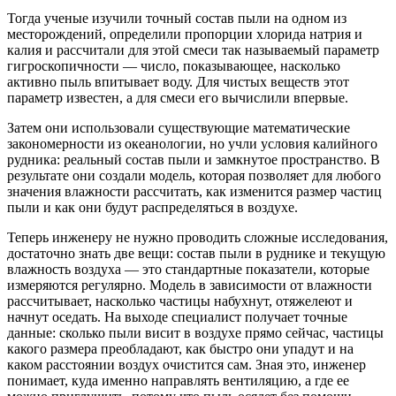
Тогда ученые изучили точный состав пыли на одном из
месторождений, определили пропорции хлорида натрия и
калия и рассчитали для этой смеси так называемый параметр
гигроскопичности — число, показывающее, насколько
активно пыль впитывает воду. Для чистых веществ этот
параметр известен, а для смеси его вычислили впервые.
Затем они использовали существующие математические
закономерности из океанологии, но учли условия калийного
рудника: реальный состав пыли и замкнутое пространство. В
результате они создали модель, которая позволяет для любого
значения влажности рассчитать, как изменится размер частиц
пыли и как они будут распределяться в воздухе.
Теперь инженеру не нужно проводить сложные исследования,
достаточно знать две вещи: состав пыли в руднике и текущую
влажность воздуха — это стандартные показатели, которые
измеряются регулярно. Модель в зависимости от влажности
рассчитывает, насколько частицы набухнут, отяжелеют и
начнут оседать. На выходе специалист получает точные
данные: сколько пыли висит в воздухе прямо сейчас, частицы
какого размера преобладают, как быстро они упадут и на
каком расстоянии воздух очистится сам. Зная это, инженер
понимает, куда именно направлять вентиляцию, а где ее