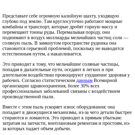
Представьте себе огромную калийную шахту, уходящую
глубоко под землю. Там круглосуточно работают мощные
комбайны и транспорт, которые дробят горную массу и
перемещают тонны руды. Перемалывая породу, они
поднимают в воздух миллиарды мельчайших частиц соли —
соляную пыль. В замкнутом пространстве рудника она
становится серьезной проблемой, поскольку не выводится
естественным путем, а накапливается.
Это приводит к тому, что мельчайшие соляные частицы,
попадая в дыхательные пути, оседают в легких и при
длительном воздействии провоцируют ухудшение здоровья у
рабочих. Согласно статистическим
данным
Всемирной
организации здравоохранения, более 30% всех
профессиональных заболеваний связаны с воздействием
производственной пыли.
Вместе с этим пыль ускоряет износ оборудования: она
попадает в движущиеся механизмы, из-за чего детали быстрее
стираются и ломаются. Это приводит к прямым убыткам:
затратам на запчасти, внеплановым ремонтам и простоям, из-
за которых падает объем добычи.