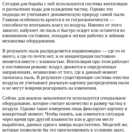
Сегодня для борьбы с ней используются системы вентиляции
и распыление воды для осаждения частиц. Однако эти
подходы не учитывают динамическую природу самой пыли.
Главная особенность кроется в ее гигроскопичности —
способности впитывать влагу из воздуха. Именно от этого
зависит, набухнет ли пыль и быстро осядет или останется во
взвешенном состоянии, попадая в легкие рабочих и забивая
механизмы оборудования.
В результате пыль распределяется неравномерно — где-то ее
много, а где-то почти нет, и ее концентрация постоянно
меняется вместе с влажностью. Вентиляция при этом работает
в постоянном режиме: воздух движется в определенных
направлениях, независимо от того, где в данный момент
скопилась пыль. В результате существующие системы очистки
воздуха не учитывают реальную картину распределения пыли
и не могут вовремя реагировать на изменения.
Сейчас для анализа запыленности используется специальное
оборудование, которое считает количество и размер частиц в
воздухе. Однако такие измерения лишь фиксируют картину в
конкретный момент. Чтобы понять, как изменится ситуация
через время при другой влажности или в другом месте
выработки, данных одного замера недостаточно. Моделей же,
которые позволили бы это прогнозировать в условиях шахт,