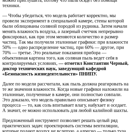
можно приглушить, потому что пыль осядет без помощи
техники.
— Чтобы убедиться, что модель работает корректно, мы
провели эксперимент в специальной камере, стены которой
были облицованы соляной породой из рудника. Затем начали
менять влажность воздуха, а лазерный счетчик непрерывно
фиксировал, как при этом меняются количество и размер
частиц. Так мы получили эталонные графики: при влажности
50% — одно распределение частиц, при 60% — другое, при
70% — третье. Это реальные показания прибора —
объективная картина того, как соляная пыль ведет себя в
контролируемых условиях,
— отметил Константин Черный,
доктор технических наук, заведующий кафедрой
«Безопасность жизнедеятельности» ПНИПУ.
Далее по модели рассчитали, как пыль должна реагировать на
те же значения влажности. Когда новые графики наложили на
эталонные, полученные в камере, они полностью совпали.
Это доказало, что модель правильно описывает физику
процесса — то, как соль впитывает влагу, набухает и оседает.
А значит, ее можно использовать для любой калийной шахты.
Предложенный инструмент позволяет решать целый ряд
практических задач: проектировать системы вентиляции,
которые подают воздух не вслепую, а адресно — только туда,