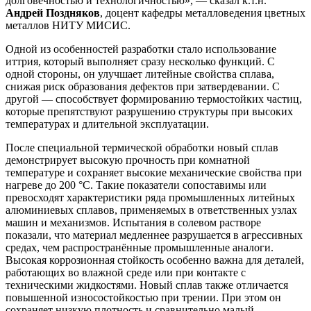
долговечностью и технологичностью», — сказал к.т.н.
Андрей Поздняков
, доцент кафедры металловедения цветных
металлов НИТУ МИСИС.
Одной из особенностей разработки стало использование
иттрия, который выполняет сразу несколько функций. С
одной стороны, он улучшает литейные свойства сплава,
снижая риск образования дефектов при затвердевании. С
другой — способствует формированию термостойких частиц,
которые препятствуют разрушению структуры при высоких
температурах и длительной эксплуатации.
После специальной термической обработки новый сплав
демонстрирует высокую прочность при комнатной
температуре и сохраняет высокие механические свойства при
нагреве до 200 °C. Такие показатели сопоставимы или
превосходят характеристики ряда промышленных литейных
алюминиевых сплавов, применяемых в ответственных узлах
машин и механизмов. Испытания в солевом растворе
показали, что материал медленнее разрушается в агрессивных
средах, чем распространённые промышленные аналоги.
Высокая коррозионная стойкость особенно важна для деталей,
работающих во влажной среде или при контакте с
техническими жидкостями. Новый сплав также отличается
повышенной износостойкостью при трении. При этом он
сохраняет низкую плотность и сравнительно малый