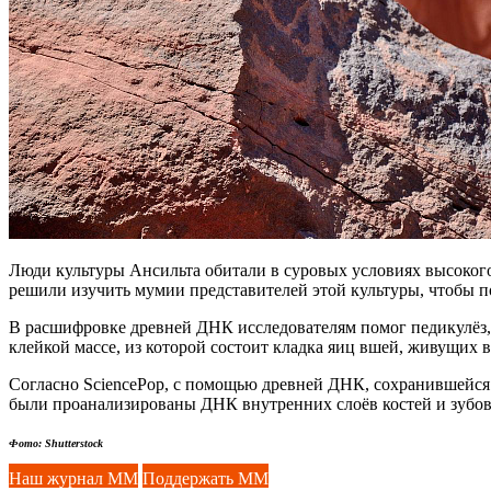
Люди культуры Ансильта обитали в суровых условиях высокого
решили изучить мумии представителей этой культуры, чтобы п
В расшифровке древней ДНК исследователям помог педикулёз, 
клейкой массе, из которой состоит кладка яиц вшей, живущих 
Согласно SciencePop, с помощью древней ДНК, сохранившейся 
были проанализированы ДНК внутренних слоёв костей и зубо
Фото: Shutterstock
Наш журнал ММ
Поддержать ММ