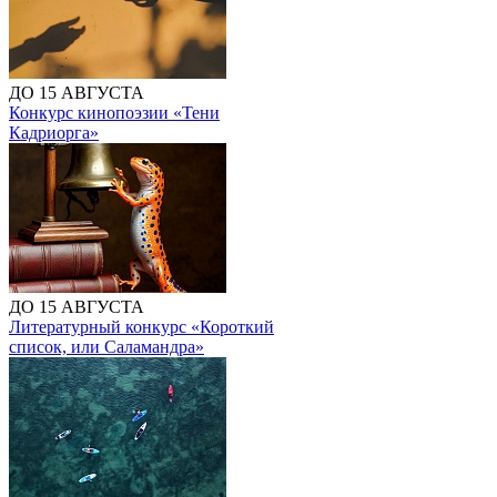
ДО 15 АВГУСТА
Конкурс кинопоэзии «Тени
Кадриорга»
ДО 15 АВГУСТА
Литературный конкурс «Короткий
список, или Саламандра»