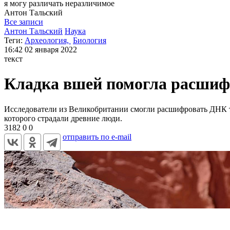
я могу
различать неразличимое
Антон
Тальский
Все записи
Антон Тальский
Наука
Теги:
Археология,
Биология
16:42
02 января 2022
текст
Кладка вшей помогла расшиф
Исследователи из Великобритании смогли расшифровать ДНК тр
которого страдали древние люди.
3182
0
0
отправить по e-mail