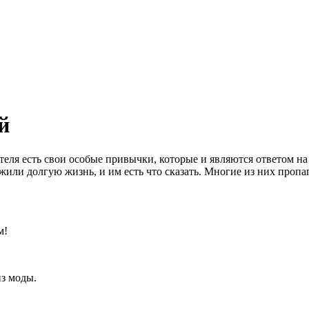
й
ля есть свои особые привычки, которые и являются ответом на э
ожили долгую жизнь, и им есть что сказать. Многие из них про
ом!
из моды.