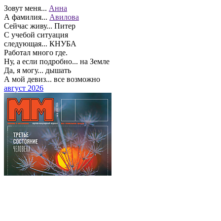
Зовут меня...
Aннa
А фамилия...
Aвилова
Сейчас живу...
Питер
С учебой ситуация
следующая...
КНУБА
Работал много где.
Ну, а если подробно...
на Земле
Да, я могу...
дышать
А мой девиз...
все возможно
август 2026