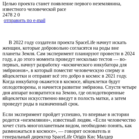
Целью проекта станет появление первого неземлянина,
известного человеческой расе
2478
2
0
отправить по e-mail
В 2022 году создатели проекта SpaceLife начнут искать
женщин, которые добровольно согласятся на роды вне
планеты Земля. Сам эксперимент планируют провести в 2024
году, а до этого момента проведут несколько тестов — во-
первых, начнут разработку «космического инкубатора для
эмбрионов», в который поместят человеческую сперму и
яйцеклетки и отправят всё это добро в космос в 2021 году.
Когда инкубатор окажется в космосе, яйцеклетки будут
оплодотворены, и начнется развитие эмбриона. Спустя четыре
дня аппарат возвратится на Землю, где оплодотворенные
яйцеклетки искусственно введут в полость матки, а затем
проведут роды в назначенный срок.
Если эксперимент пройдет успешно, то впервые в истории
родится «неземлянин», известный людям. «Если человечество
хочет стать многопланетным видом, необходимо понять, как
размножаться в космосе», — говорит основатель и
генеральный директор SpaceLife Origin Кис Малдер