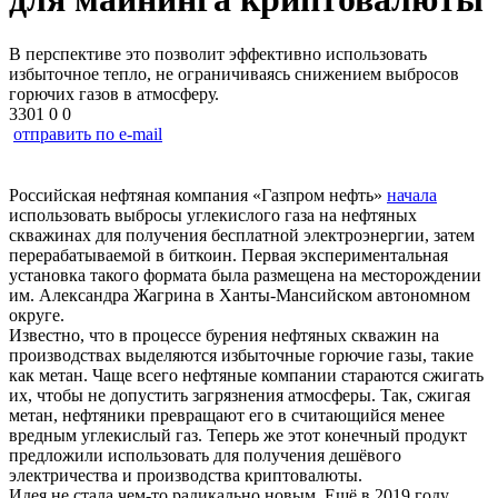
В перспективе это позволит эффективно использовать
избыточное тепло, не ограничиваясь снижением выбросов
горючих газов в атмосферу.
3301
0
0
отправить по e-mail
Российская нефтяная компания «Газпром нефть»
начала
использовать выбросы углекислого газа на нефтяных
скважинах для получения бесплатной электроэнергии, затем
перерабатываемой в биткоин. Первая экспериментальная
установка такого формата была размещена на месторождении
им. Александра Жагрина в Ханты-Мансийском автономном
округе.
Известно, что в процессе бурения нефтяных скважин на
производствах выделяются избыточные горючие газы, такие
как метан. Чаще всего нефтяные компании стараются сжигать
их, чтобы не допустить загрязнения атмосферы. Так, сжигая
метан, нефтяники превращают его в считающийся менее
вредным углекислый газ. Теперь же этот конечный продукт
предложили использовать для получения дешёвого
электричества и производства криптовалюты.
Идея не стала чем-то радикально новым. Ещё в 2019 году