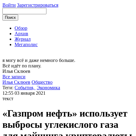
Войти
Зарегистрироваться
Обзор
Архив
Журнал
Мегаполис
я могу
всё и даже немного больше.
Всё идёт по плану.
Илья
Склюев
Все записи
Илья Склюев
Общество
Теги:
События,
Экономика
12:55
03 января 2021
текст
«Газпром нефть» использует
выбросы углекислого газа
для майнинга криптовалюты