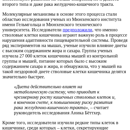
второго типа и даже рака желудочно-кишечного тракта.
Молекулярные механизмы в основе этого процесса стали
областью исследования ученых из Мюнхенского института
имени Гельмгольца и Мюнхенского технического
университета. Исследователи
предположили
, что именно
стволовые клетки кишечника играют важную роль в процессе
нарушения адаптивности пищеварительной системы. Проведя
ряд экспериментов на мышах, ученые изучили влияние диеты
с высоким содержанием жира и сахара. Группа ученых
изучила 27 000 клеток кишечника мышей из контрольной
группы и мышей, питание которых было с высоким
содержанием сахара и жира, и обнаружила, что у мышей на
такой нездоровой диете стволовые клетки кишечника делятся
значительно быстрее.
«Диета действительно влияет на
метаболическую систему, что приводит к
чрезмерному росту кишечных стволовых клеток и,
в конечном счете, к повышенному риску развития
рака желудочно-кишечного тракта»,
– считает
руководитель исследования Аника Бёттхер.
Кроме того, исследователи изучили редкие типы клеток в
кишечнике, среди которых – клетки, секретирующие