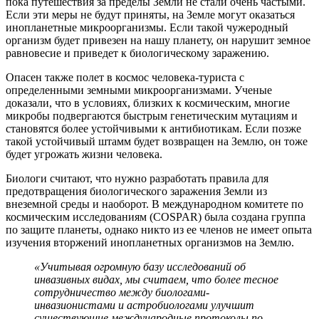
пока путешествия за пределы Земли не стали очень частыми.
Если эти меры не будут приняты, на Земле могут оказаться
инопланетные микроорганизмы. Если такой чужеродный
организм будет привезен на нашу планету, он нарушит земное
равновесие и приведет к биологическому заражению.
Опасен также полет в космос человека-туриста с
определенными земными микроорганизмами. Ученые
доказали, что в условиях, близких к космическим, многие
микробы подвергаются быстрым генетическим мутациям и
становятся более устойчивыми к антибиотикам. Если позже
такой устойчивый штамм будет возвращен на Землю, он тоже
будет угрожать жизни человека.
Биологи считают, что нужно разработать правила для
предотвращения биологического заражения Земли из
внеземной среды и наоборот. В международном комитете по
космическим исследованиям (COSPAR) была создана группа
по защите планеты, однако никто из ее членов не имеет опыта
изучения вторжений инопланетных организмов на Землю.
«Учитывая огромную базу исследований об
инвазивных видах, мы считаем, что более тесное
сотрудничество между биологами-
инвазионистами и астробиологами улучшит
существующие международные протоколы по