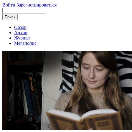
Войти
Зарегистрироваться
Обзор
Архив
Журнал
Мегаполис