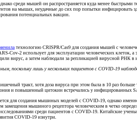
однако среди мышей он распространяется куда менее быстрыми т
ментов на мышах, неудачные до сих пор попытки инфицировать 
тирования потенциальных вакцин.
менила
технологию CRISPR/Cas9 для создания мышей с человеч
S-Cov-2 использует для эксплуатации человеческих клеток, а 
ли вирус, а затем наблюдали за репликацией вирусной РНК в их
ным, поскольку лишь у нескольких пациентов с COVID-19 наблюд
чный тракт, хотя доза вируса при этом была в 10 раз больше то
мония и повышенный цитокин встречались у инфицированных SAR
тся для создания мышиных моделей с COVID-19, однако именно
 замещения мышиного рецептора человеческим в четко определ
следованиями среди пациентов с COVID-19. Китайские ученые н
азвития COVID-19 изнутри.