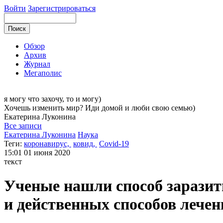
Войти
Зарегистрироваться
Обзор
Архив
Журнал
Мегаполис
я могу
что захочу, то и могу)
Хочешь изменить мир? Иди домой и люби свою семью)
Екатерина
Луконина
Все записи
Екатерина Луконина
Наука
Теги:
коронавирус,
ковид,
Covid-19
15:01
01 июня 2020
текст
Ученые нашли способ заразит
и действенных способов лече