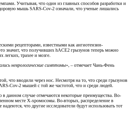
емпами. Учитывая, что один из главных способов разработки и
здоровую мышь SARS-Cov-2 означали, что ученые лишались
ескими рецепторами, известными как ангиотензин-
это значит, что получивших hACE2 грызунов теперь можно
 легких, трахее и мозге.
ались неврологические симптомы
», –
отмечает Чань-Фень
й, что вводили через нос. Несмотря на то, что среди грызунов
S-Cov-2 мышей с той же частотой, что и среди людей.
 в данном случае отмечаются некоторые преимущества. Во-
енном месте X-хромосомы. Во-вторых, распределение в
адеются, что другие исследователи будут использовать тот