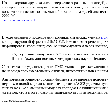
Новый коронавирус оказался невероятно заразным для людей, 
тестирования новых видов лечения – это проведение экспери
возможности использовать мышей в качестве моделей для тес
2202
0
0
отправить по e-mail
В ходе недавнего исследования команда китайских ученых
при
конвертирующий фермент 2 (hACE2). Именно этот рецептор SAR
инфицировать коронавирусом. Мышам-мутантам через нос вводи
«
Присутствие вирусной РНК в мозге оказалось неожидан
Цин из Академии военных медицинских наук в Пекине.
Ученым также удалось заразить ГМО-мышей через желудочно-кише
не наблюдалось смертельных случаев, интерстициальная пнев
Ангиотензин-конвертирующий фермент 2 не впервые используе
первых, в новой модели мышиные версии hACE2 удалены путем
тканях hACE2 в мышиных моделях совпадает с клиническими ис
же метод, что в итоге позволит тщательно изучить механизм р
Фото: Callista Images/Getty Images