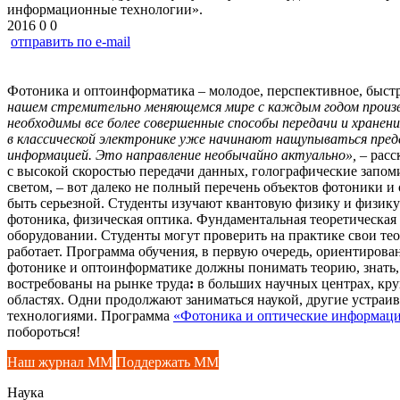
информационные технологии».
2016
0
0
отправить по e-mail
Фотоника и оптоинформатика – молодое, перспективное, быст
нашем стремительно меняющемся мире с каждым годом произво
необходимы все более совершенные способы передачи и хране
в классической электронике уже начинают нащупываться пред
информацией. Это направление необычайно актуально»,
– расс
с высокой скоростью передачи данных, голографические запом
светом, – вот далеко не полный перечень объектов фотоники и
быть серьезной. Студенты изучают квантовую физику и физик
фотоника, физическая оптика. Фундаментальная теоретическая
оборудовании. Студенты могут проверить на практике свои тео
работает. Программа обучения, в первую очередь, ориентиров
фотонике и оптоинформатике должны понимать теорию, знать, 
востребованы на рынке труда
:
в больших научных центрах, кр
областях. Одни продолжают заниматься наукой, другие устраи
технологиями. Программа
«Фотоника и оптические информац
побороться!
Наш журнал ММ
Поддержать ММ
Наука