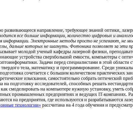
ро развивающееся направление, требующее знаний оптики, лазе
дится все больше информации, количество цифровых и аналогов
ния информации. Электронные методы просто не успевают, не м
елы, дальше которых не шагнуть. Фотоника позволяет за эти п
казывает молодой ученый кафедры лазерной физики, препод
инающие устройства сверхбольшой емкости, компьютеры с оптич
 оптоинформатики. Задачи перед специалистами в этой области 
у твердого тела, математику и программирование. Среди уника
 подготовка сочетается с большим количеством практических за
ретические изыскания, самостоятельно собрать оптический прибо
ана на подготовку исследователей, способных решать нестандар
как смоделировать на компьютере нужную установку, уметь соб
упных промышленных предприятиях и ведущих IT-компаниях. Ра
ваются на предприятия, где используются и разрабатываются ла
ионные технологии»
рассчитана на 4 года обучения и предусмат