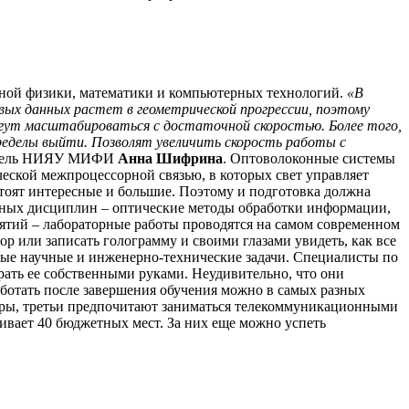
рной физики, математики и компьютерных технологий.
«В
ых данных растет в геометрической прогрессии, поэтому
огут масштабироваться с достаточной скоростью. Более того,
ределы выйти. Позволят увеличить скорость работы с
аватель НИЯУ МИФИ
Анна Шифрина
. Оптоволоконные системы
еской межпроцессорной связью, в которых свет управляет
стоят интересные и большие. Поэтому и подготовка должна
льных дисциплин – оптические методы обработки информации,
нятий – лабораторные работы проводятся на самом современном
р или записать голограмму и своими глазами увидеть, как все
тные научные и инженерно-технические задачи. Специалисты по
рать ее собственными руками. Неудивительно, что они
ботать после завершения обучения можно в самых разных
зеры, третьи предпочитают заниматься телекоммуникационными
ривает 40 бюджетных мест. За них еще можно успеть