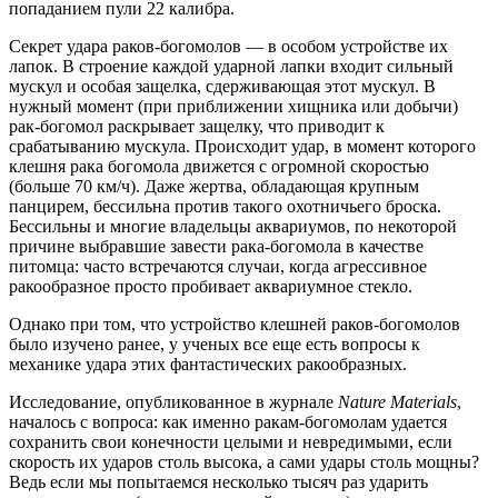
попаданием пули 22 калибра.
Секрет удара раков-богомолов — в особом устройстве их
лапок. В строение каждой ударной лапки входит сильный
мускул и особая защелка, сдерживающая этот мускул. В
нужный момент (при приближении хищника или добычи)
рак-богомол раскрывает защелку, что приводит к
срабатыванию мускула. Происходит удар, в момент которого
клешня рака богомола движется с огромной скоростью
(больше 70 км/ч). Даже жертва, обладающая крупным
панцирем, бессильна против такого охотничьего броска.
Бессильны и многие владельцы аквариумов, по некоторой
причине выбравшие завести рака-богомола в качестве
питомца: часто встречаются случаи, когда агрессивное
ракообразное просто пробивает аквариумное стекло.
Однако при том, что устройство клешней раков-богомолов
было изучено ранее, у ученых все еще есть вопросы к
механике удара этих фантастических ракообразных.
Исследование, опубликованное в журнале
Nature Materials
,
началось с вопроса: как именно ракам-богомолам удается
сохранить свои конечности целыми и невредимыми, если
скорость их ударов столь высока, а сами удары столь мощны?
Ведь если мы попытаемся несколько тысяч раз ударить