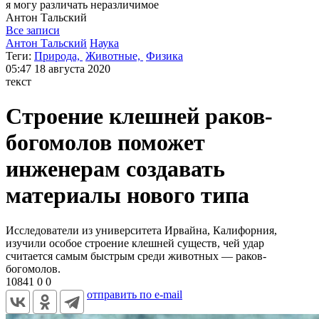
я могу
различать неразличимое
Антон
Тальский
Все записи
Антон Тальский
Наука
Теги:
Природа,
Животные,
Физика
05:47
18 августа 2020
текст
Строение клешней раков-
богомолов поможет
инженерам создавать
материалы нового типа
Исследователи из университета Ирвайна, Калифорния,
изучили особое строение клешней существ, чей удар
считается самым быстрым среди животных — раков-
богомолов.
10841
0
0
отправить по e-mail