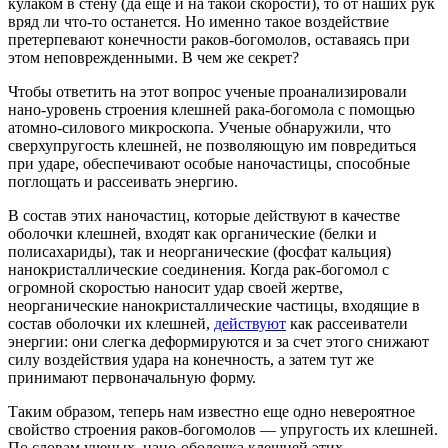
кулаком в стену (да еще и на такой скорости), то от наших рук
вряд ли что-то останется. Но именно такое воздействие
претерпевают конечности раков-богомолов, оставаясь при
этом неповрежденными. В чем же секрет?
Чтобы ответить на этот вопрос ученые проанализировали
нано-уровень строения клешней рака-богомола с помощью
атомно-силового микроскопа. Ученые обнаружили, что
сверхупругость клешней, не позволяющую им повредиться
при ударе, обеспечивают особые наночастицы, способные
поглощать и рассеивать энергию.
В состав этих наночастиц, которые действуют в качестве
оболочки клешней, входят как органические (белки и
полисахариды), так и неорганические (фосфат кальция)
нанокристаллические соединения. Когда рак-богомол с
огромной скоростью наносит удар своей жертве,
неорганические нанокристаллические частицы, входящие в
состав оболочки их клешней,
действуют
как рассеиватели
энергии: они слегка деформируются и за счет этого снижают
силу воздействия удара на конечность, а затем тут же
принимают первоначальную форму.
Таким образом, теперь нам известно еще одно невероятное
свойство строения раков-богомолов — упругость их клешней.
По словам ученых, нано-оболочка клешней этих