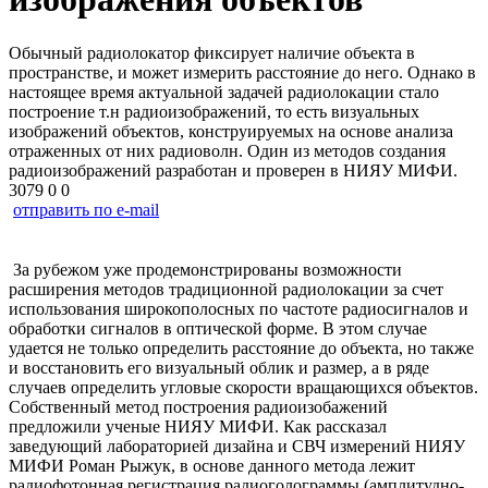
Обычный радиолокатор фиксирует наличие объекта в
пространстве, и может измерить расстояние до него. Однако в
настоящее время актуальной задачей радиолокации стало
построение т.н радиоизображений, то есть визуальных
изображений объектов, конструируемых на основе анализа
отраженных от них радиоволн. Один из методов создания
радиоизображений разработан и проверен в НИЯУ МИФИ.
3079
0
0
отправить по e-mail
За рубежом уже продемонстрированы возможности
расширения методов традиционной радиолокации за счет
использования широкополосных по частоте радиосигналов и
обработки сигналов в оптической форме. В этом случае
удается не только определить расстояние до объекта, но также
и восстановить его визуальный облик и размер, а в ряде
случаев определить угловые скорости вращающихся объектов.
Собственный метод построения радиоизобажений
предложили ученые НИЯУ МИФИ. Как рассказал
заведующий лабораторией дизайна и СВЧ измерений НИЯУ
МИФИ Роман Рыжук, в основе данного метода лежит
радиофотонная регистрация радиоголограммы (амплитудно-