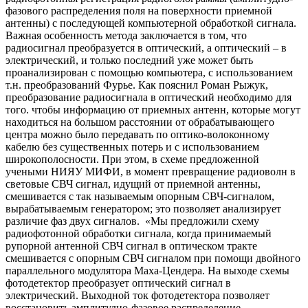
фазового распределения поля на поверхности приемной
антенны) с последующей компьютерной обработкой сигнала.
Важная особенность метода заключается в том, что
радиосигнал преобразуется в оптический, а оптический – в
электрический, и только последний уже может быть
проанализирован с помощью компьютера, с использованием
т.н. преобразований Фурье. Как пояснил Роман Рыжук,
преобразование радиосигнала в оптический необходимо для
того. чтобы информацию от приемных антенн, которые могут
находиться на большом расстоянии от обрабатывающего
центра можно было передавать по оптико-волоконному
кабелю без существенных потерь и с использованием
широкополосности. При этом, в схеме предложенной
учеными НИЯУ МИФИ, в момент превращение радиоволн в
световые СВЧ сигнал, идущий от приемной антенны,
смешивается с так называемым опорным СВЧ-сигналом,
вырабатываемым генератором; это позволяет анализирует
различие фаз двух сигналов. «Мы предложили схему
радиофотонной обработки сигнала, когда принимаемый
рупорной антенной СВЧ сигнал в оптическом тракте
смешивается с опорным СВЧ сигналом при помощи двойного
параллельного модулятора Маха-Цендера. На выходе схемы
фотодетектор преобразует оптический сигнал в
электрический. Выходной ток фотодетектора позволяет
восстановить амплитудно-фазовое распределение