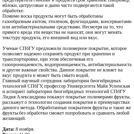
яблоки, цитрусовые и дыни часто подвергаются такой
обработке.
Помимо воска продукты могут быть обработаны
газообразным азотом, этиленом, фунгицидами, консервантами
или антибактериальными средствами. Несмотря на то, что
прямого вреда эти вещества не наносят, они могут менять
текстуру продукта, его внешний вид или вкус.
Ученые СПбГУ предложили полимерное покрытие, которое
позволяет надежно сохранять продукт при хранении и
транспортировке, при этом обеспечивая его
газопроницаемость, водопроницаемость, антибактериальность
и другие важные свойства. Данное покрытие не влияет на
вкус продукта и может быть смыто водой.
Главный научный сотрудник лаборатории биогибридных
технологий СПбГУ, профессор Университета Майя Успенская
и аспирант лаборатории биогибридных технологий СПбГУ
Лидия Александрова покажут покрытые полимерами фрукты,
расскажут о технологии создания покрытия и преимуществах
данного метода. Обработанные покрытием фрукты и такие же
фрукты без обработки сможет попробовать и сравнить любой
желающий.
Дата:
8 ноября.