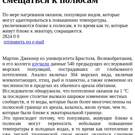
По мере нагревания океанов, популяции видов, которые
могут адаптироваться к повышению температуры,
увеличиваются ближе к полюсам, в то время как те, которые
живут ближе к экватору, сокращаются.
2824
0
0
отправить по e-mail
Мартин Дженнер из университета Бристоля, Великобритания,
и его коллеги
изучили
данные 540 предыдущих исследований
морских популяций, пострадавших от глобального
потепления. Анализ включал 304 морских вида, включая
млекопитающих, птиц, рыб и планктон, а также изменение их
численности в пределах их обычного ареала обитания.
Исследователи обнаружили, что потепление океанов на 1 °C
за последнее столетие вызвало широкое изменение местных
сообществ, и те виды, которые были более многочисленны на
полюсной границе их ареала, казалось, жили лучше, чем те,
которые были ближе к экваториальной границе.
Это происходит потому, что популяции, живущие ближе к
полюсам могут переносить небольшое повышение
температуры в холодных водах, в то время как потепление в
уже теплой тропической среде может оказаться слишком