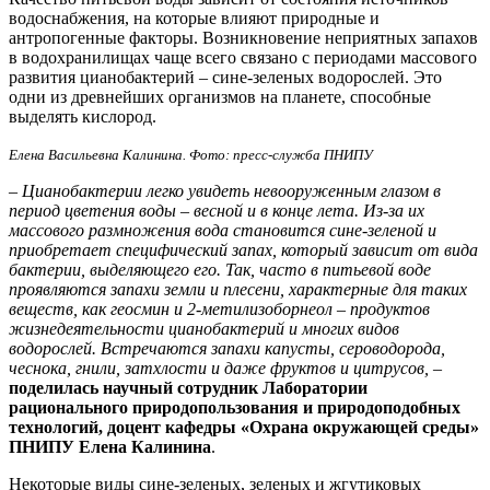
водоснабжения, на которые влияют природные и
антропогенные факторы. Возникновение неприятных запахов
в водохранилищах чаще всего связано с периодами массового
развития цианобактерий – сине-зеленых водорослей. Это
одни из древнейших организмов на планете, способные
выделять кислород.
Елена Васильевна Калинина. Фото: пресс-служба ПНИПУ
– Цианобактерии легко увидеть невооруженным глазом в
период цветения воды – весной и в конце лета. Из-за их
массового размножения вода становится сине-зеленой и
приобретает специфический запах, который зависит от вида
бактерии, выделяющего его. Так, часто в питьевой воде
проявляются запахи земли и плесени, характерные для таких
веществ, как геосмин и 2-метилизоборнеол – продуктов
жизнедеятельности цианобактерий и многих видов
водорослей. Встречаются запахи капусты, сероводорода,
чеснока, гнили, затхлости и даже фруктов и цитрусов,
–
поделилась
научный сотрудник Лаборатории
рационального природопользования и природоподобных
технологий, доцент кафедры «Охрана окружающей среды»
ПНИПУ Елена Калинина
.
Некоторые виды сине-зеленых, зеленых и жгутиковых