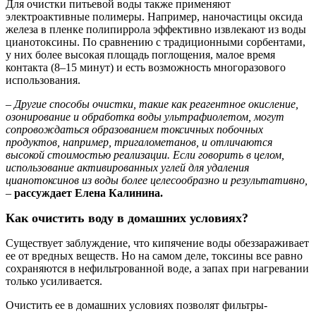
Для очистки питьевой воды также применяют
электроактивные полимеры. Например, наночастицы оксида
железа в пленке полипиррола эффективно извлекают из воды
цианотоксины. По сравнению с традиционными сорбентами,
у них более высокая площадь поглощения, малое время
контакта (8–15 минут) и есть возможность многоразового
использования.
– Другие способы очистки, такие как реагентное окисление,
озонирование и обработка воды ультрафиолетом, могут
сопровождаться образованием токсичных побочных
продуктов, например, тригалометанов, и отличаются
высокой стоимостью реализации. Если говорить в целом,
использование активированных углей для удаления
цианотоксинов из воды более целесообразно и результативно,
–
рассуждает
Елена Калинина.
Как очистить воду в домашних условиях?
Существует заблуждение, что кипячение воды обеззараживает
ее от вредных веществ. Но на самом деле, токсины все равно
сохраняются в нефильтрованной воде, а запах при нагревании
только усиливается.
Очистить ее в домашних условиях позволят фильтры-