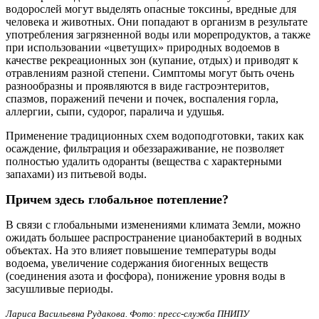
водорослей могут выделять опасные токсины, вредные для
человека и животных. Они попадают в организм в результате
употребления загрязненной воды или морепродуктов, а также
при использовании «цветущих» природных водоемов в
качестве рекреационных зон (купание, отдых) и приводят к
отравлениям разной степени. Симптомы могут быть очень
разнообразны и проявляются в виде гастроэнтеритов,
спазмов, поражений печени и почек, воспаления горла,
аллергии, сыпи, судорог, паралича и удушья.
Применение традиционных схем водоподготовки, таких как
осаждение, фильтрация и обеззараживание, не позволяет
полностью удалить одоранты (вещества с характерными
запахами) из питьевой воды.
Причем здесь глобальное потепление?
В связи с глобальными изменениями климата Земли, можно
ожидать большее распространение цианобактерий в водных
объектах. На это влияет повышение температуры воды
водоема, увеличение содержания биогенных веществ
(соединения азота и фосфора), понижение уровня воды в
засушливые периоды.
Лариса Васильевна Рудакова. Фото: пресс-служба ПНИПУ