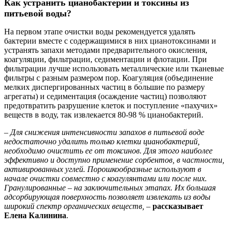
Как устранить цианобактерии и токсины из
питьевой воды?
На первом этапе очистки воды рекомендуется удалять
бактерии вместе с содержащимися в них цианотоксинами и
устранять запахи методами предварительного окисления,
коагуляции, фильтрации, седиментации и флотации. При
фильтрации лучше использовать металлические или тканевые
фильтры с разным размером пор. Коагуляция (объединение
мелких диспергированных частиц в бо́льшие по размеру
агрегаты) и седиментация (осаждение частиц) позволяют
предотвратить разрушение клеток и поступление «пахучих»
веществ в воду, так извлекается 80-98 % цианобактерий.
– Для снижения интенсивности запахов в питьевой воде
недостаточно удалить только клетки цианобактерий,
необходимо очистить ее от токсинов. Для этого наиболее
эффективно и доступно применение сорбентов, в частности,
активированных углей. Порошкообразные используют в
начале очистки совместно с коагулянтами или после них.
Гранулированные – на заключительных этапах. Их большая
адсорбирующая поверхность позволяет извлекать из воды
широкий спектр органических веществ,
–
рассказывает
Елена Калинина
.