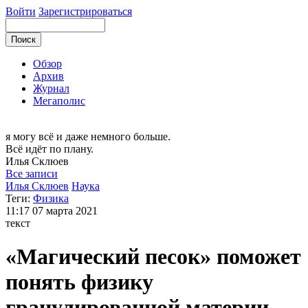
Войти
Зарегистрироваться
Обзор
Архив
Журнал
Мегаполис
я могу
всё и даже немного больше.
Всё идёт по плану.
Илья
Склюев
Все записи
Илья Склюев
Наука
Теги:
Физика
11:17
07 марта 2021
текст
«Магический песок» поможет
понять физику
гранулированной материи