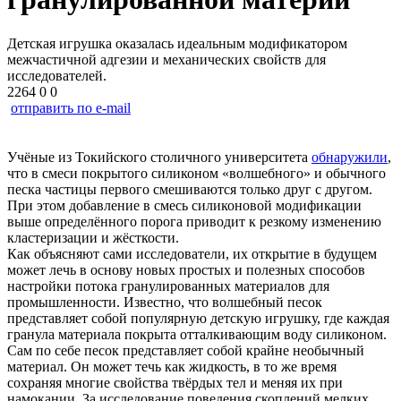
Детская игрушка оказалась идеальным модификатором
межчастичной адгезии и механических свойств для
исследователей.
2264
0
0
отправить по e-mail
Учёные из Токийского столичного университета
обнаружили
,
что в смеси покрытого силиконом «волшебного» и обычного
песка частицы первого смешиваются только друг с другом.
При этом добавление в смесь силиконовой модификации
выше определённого порога приводит к резкому изменению
кластеризации и жёсткости.
Как объясняют сами исследователи, их открытие в будущем
может лечь в основу новых простых и полезных способов
настройки потока гранулированных материалов для
промышленности. Известно, что волшебный песок
представляет собой популярную детскую игрушку, где каждая
гранула материала покрыта отталкивающим воду силиконом.
Сам по себе песок представляет собой крайне необычный
материал. Он может течь как жидкость, в то же время
сохраняя многие свойства твёрдых тел и меняя их при
намокании. За исследование поведения скоплений мелких