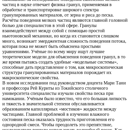
частиц в науке отвечает физика гранул, применяемая в
обработке и транспортировке широкого спектра
гранулированных материалов, от зерна и риса до песка.
Расчёты поведения мелких частиц являются главной головной
болью для специалистов в этой сфере. Гранулы
взаимодействуют между собой с помощью простой
ньютоновской механики, но когда их становится слишком
много, возникает эмерджентная сложность поведения потока,
которая пока не может быть объяснена простыми
уравнениями. Учёные по всему миру ищут лучшие
теоретические модели для объяснения поведения гранул, в то
же время пытаясь создать удобные «модельные системы»,
способные дать представление о том, как микроскопическая
структура гранулированных материалов порождает их
макроскопические свойства.
В новом исследовании под руководством доцента Мари Тани
и профессора Рей Куриты из Токийского столичного
университета специалисты изучали свойства песка при
намокании. Учёным было известно, что его большая липкость
и тяжесть в значительной степени обуславливается
образованием капиллярных «мостиков» жидкости между
частицами. Главной проблемой в изучении влажного
состояния песка оказалась трудность приготовления его
однородной смеси. Чтобы преодолеть это препятствие,
исследователи решили использовать волшебный песок. Как