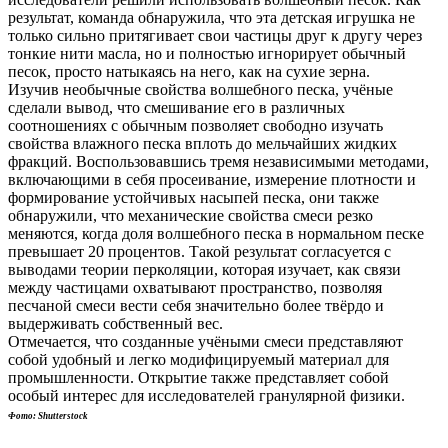
результат, команда обнаружила, что эта детская игрушка не
только сильно притягивает свои частицы друг к другу через
тонкие нити масла, но и полностью игнорирует обычный
песок, просто натыкаясь на него, как на сухие зерна.
Изучив необычные свойства волшебного песка, учёные
сделали вывод, что смешивание его в различных
соотношениях с обычным позволяет свободно изучать
свойства влажного песка вплоть до мельчайших жидких
фракций. Воспользовавшись тремя независимыми методами,
включающими в себя просеивание, измерение плотности и
формирование устойчивых насыпей песка, они также
обнаружили, что механические свойства смеси резко
меняются, когда доля волшебного песка в нормальном песке
превышает 20 процентов. Такой результат согласуется с
выводами теории перколяции, которая изучает, как связи
между частицами охватывают пространство, позволяя
песчаной смеси вести себя значительно более твёрдо и
выдерживать собственный вес.
Отмечается, что созданные учёными смеси представляют
собой удобный и легко модифицируемый материал для
промышленности. Открытие также представляет собой
особый интерес для исследователей гранулярной физики.
Фото: Shutterstock