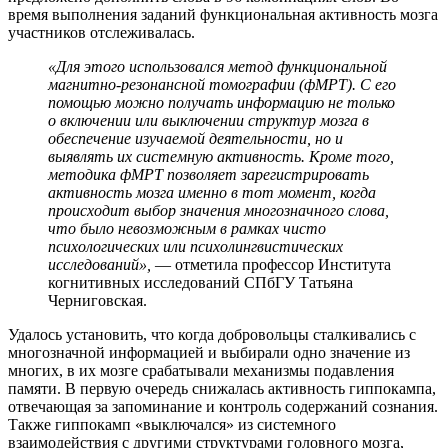
время выполнения заданий функциональная активность мозга
участников отслеживалась.
«Для этого использовался метод функциональной
магнитно-резонансной томографии (фМРТ). С его
помощью можно получать информацию не только
о включении или выключении структур мозга в
обеспечение изучаемой деятельности, но и
выявлять их системную активность. Кроме того,
методика фМРТ позволяет зарегистрировать
активность мозга именно в тот момент, когда
происходит выбор значения многозначного слова,
что было невозможным в рамках чисто
психологических или психолингвистических
исследований»,
— отметила профессор Института
когнитивных исследований СПбГУ Татьяна
Черниговская.
Удалось установить, что когда добровольцы сталкивались с
многозначной информацией и выбирали одно значение из
многих, в их мозге срабатывали механизмы подавления
памяти. В первую очередь снижалась активность гиппокампа,
отвечающая за запоминание и контроль содержаний сознания.
Также гиппокамп «выключался» из системного
взаимодействия с другими структурами головного мозга,