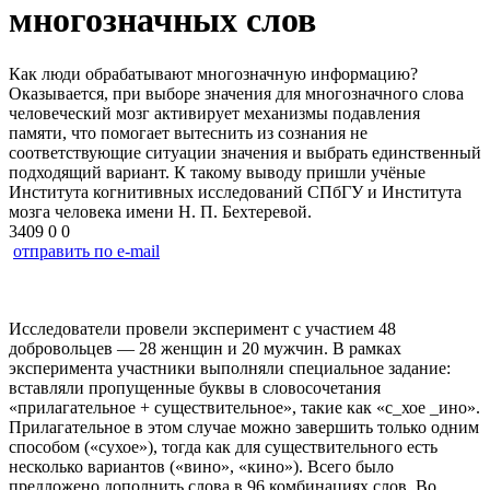
многозначных слов
Как люди обрабатывают многозначную информацию?
Оказывается, при выборе значения для многозначного слова
человеческий мозг активирует механизмы подавления
памяти, что помогает вытеснить из сознания не
соответствующие ситуации значения и выбрать единственный
подходящий вариант. К такому выводу пришли учёные
Института когнитивных исследований СПбГУ и Института
мозга человека имени Н. П. Бехтеревой.
3409
0
0
отправить по e-mail
Исследователи провели эксперимент с участием 48
добровольцев — 28 женщин и 20 мужчин. В рамках
эксперимента участники выполняли специальное задание:
вставляли пропущенные буквы в словосочетания
«прилагательное + существительное», такие как «с_хое _ино».
Прилагательное в этом случае можно завершить только одним
способом («сухое»), тогда как для существительного есть
несколько вариантов («вино», «кино»). Всего было
предложено дополнить слова в 96 комбинациях слов. Во