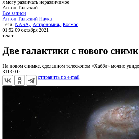
я могу
различать неразличимое
Антон
Тальский
Все записи
Антон Тальский
Наука
Теги:
NASA,
Астрономия,
Космос
01:52
09 октября 2021
текст
Две галактики с нового снимк
На новом снимке, сделанном телескопом «Хаббл» можно увидет
3113
0
0
отправить по e-mail