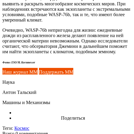
выявить и раскрыть многообразие космических миров. При
наблюдениях встречаются как экзопланеты с экстремальными
условиями, подобные WASP-76b, так и те, что имеют более
умеренный климат.
Очевидно, WASP-76b непригодна для жизни: ежедневные
дожди из расплавленного железа делают появление на ней
органической материи невозможным. Однако исследователи
считают, что обсерватория Джемини в дальнейшем поможет
им найти экзопланеты с климатом, подобным земному.
Фото: ESO/M. Kornmesser
Наш журнал ММ
Поддержать ММ
Наука
Антон Тальский
Машины и Механизмы
Поделиться
Теги:
Космос
Всего 0
комментариев