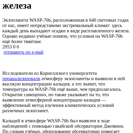
железа
Экзопланета WASP-76b, расположенная в 640 световых годах
от нас, имеет непредставимо экстремальный климат: здесь
каждый день выпадают осадки в виде расплавленного железа.
Однако недавно учёные поняли, что условия на WASP-76b
ещё более тяжёлые.
2953
0
0
отправить по e-mail
Исследователи из Корнеллского университета
проанализировали
атмосферу экзопланеты и выявили в ней
высокую концентрацию кальция, а это значит, что
температура на WASP-76b ещё выше, чем предполагалось.
Открытие самоценно, но также указывает на то, что
выявление атмосферной концентрации кальция —
эффективный метод изучения климатических условий
различных экзопланет.
Кальций в атмосфере WASP-76b был выявлен в ходе
наблюдений с помощью гавайской обсерватории Джемини.
По словам учёных, оборудование обсерватории помогает