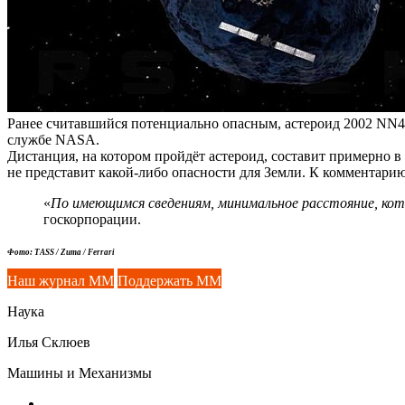
Ранее считавшийся потенциально опасным, астероид 2002 NN4 п
службе NASA.
Дистанция, на котором пройдёт астероид, составит примерно в
не представит какой-либо опасности для Земли. К комментари
«
По имеющимся сведениям, минимальное расстояние, кото
госкорпорации.
Фото: TASS / Zuma / Ferrari
Наш журнал ММ
Поддержать ММ
Наука
Илья Склюев
Машины и Механизмы