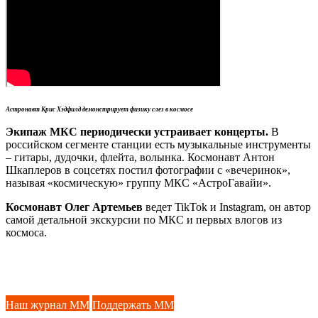
Астронавт Крис Хэдфилд
демонстрирует физику
слез в космосе
Экипаж МКС периодически устраивает концерты.
В
российском сегменте станции есть музыкальные инструменты
– гитары, дудочки, флейта, волынка. Космонавт Антон
Шкаплеров в соцсетях постил фотографии с «вечеринок»,
называя «космическую» группу МКС «АстроГавайи».
Космонавт Олег Артемьев
ведет TikTok и Instagram, он автор
самой детальной экскурсии по МКС и первых влогов из
космоса.
Наш журнал ММ
Поддержать ММ