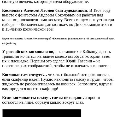
сильную щелочь, которая разъела оборудование.
Космонавт Алексей Леонов был художником.
В 1967 году
вместе с фантастом Андреем Соколовым он работал над
марками, посвященными космосу. Всего тандем выпустил три
набора – «Космическая фантастика», ко Дню космонавтики и
к 15-летию космической эры.
Марки космонавта Алексея Леонова из серий «Космическая фантастика» и «15 лет космической эры».
wikipedia.org
У российских космонавтов,
вылетающих с Байконура, есть
традиция мочиться на заднее колесо автобуса, который везет
их к площадке. Первым это сделал Юрий Гагарин – из
практических соображений, чтобы не отвлекаться в полете.
Космонавтам следует…
чихать с большой осторожностью,
если скафандр надет. Нужно наклонить голову к груди, чтобы
жидкость не разбрызгивалась на козырек. Запомните, вдруг и
вам придется носить скафандр!
Если космонавты плачут, слезы не падают,
а просто
остаются на лице, образуя каплю вокруг глаз.