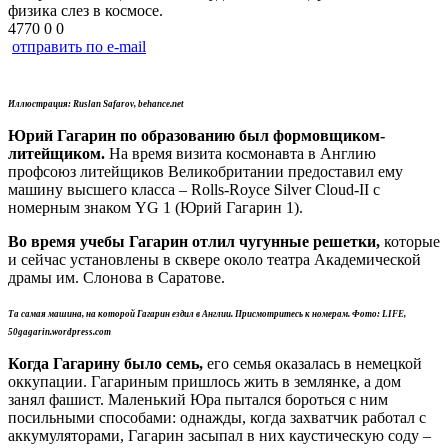
физика слез в космосе.
4770
0
0
отправить по e-mail
Иллюстрация: Ruslan Safarov, behance.net
Юрий Гагарин по образованию был формовщиком-
литейщиком.
На время визита космонавта в Англию
профсоюз литейщиков Великобритании предоставил ему
машину высшего класса – Rolls-Royce Silver Cloud-II с
номерным знаком YG 1 (Юрий Гагарин 1).
Во время учебы Гагарин отлил чугунные решетки,
которые
и сейчас установлены в сквере около театра Академической
драмы им. Слонова в Саратове.
Та самая машина, на которой Гагарин ездил в Англии. Присмотритесь к номерам. Фото: LIFE,
50gagarin.wordpress.com
Когда Гагарину было семь,
его семья оказалась в немецкой
оккупации. Гагариным пришлось жить в землянке, а дом
занял фашист. Маленький Юра пытался бороться с ним
посильными способами: однажды, когда захватчик работал с
аккумуляторами, Гагарин засыпал в них каустическую соду –