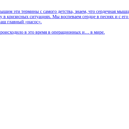
лышим эти термины с самого детства, знаем, что сердечная мыш
у в кризисных ситуациях. Мы воспеваем сердце в песнях и с ег
наш главный «насос».
 происходило в это время в операционных и… в мире.