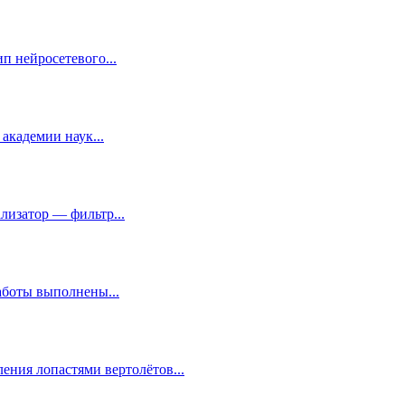
 нейросетевого...
академии наук...
лизатор — фильтр...
аботы выполнены...
ния лопастями вертолётов...