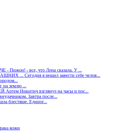
ГЧЕ
- Пижон! - все, что Лена сказала. У ...
АШНИХ ...
Сегодня я решил завести себе челов...
ородом...
г на землю ...
ЕЙ
Артем Никитич взглянул на часы и пос...
неудачником. Завтра после...
ла блестяще. Единог...
 рака кожи