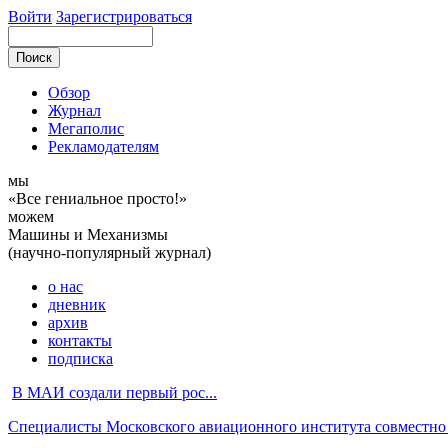
Войти
Зарегистрироваться
Обзор
Журнал
Мегаполис
Рекламодателям
мы
«Все гениальное просто!»
можем
Машины и Механизмы
(научно-популярный журнал)
о нас
дневник
архив
контакты
подписка
В МАИ создали первый рос...
Специалисты Московского авиационного института совместно с