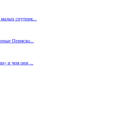
малых спутник...
еные Пермско...
» и чем они ...