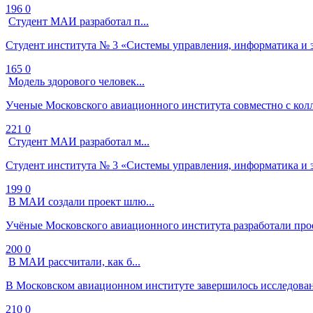
196
0
Студент МАИ разработал п...
Студент института № 3 «Системы управления, информатика и 
165
0
Модель здорового человек...
Ученые Московского авиационного института совместно с колл
221
0
Студент МАИ разработал м...
Студент института № 3 «Системы управления, информатика и 
199
0
В МАИ создали проект шлю...
Учёные Московского авиационного института разработали про
200
0
В МАИ рассчитали, как б...
В Московском авиационном институте завершилось исследован
210
0