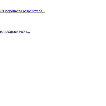
я Воропаева разработала...
 предназначена...