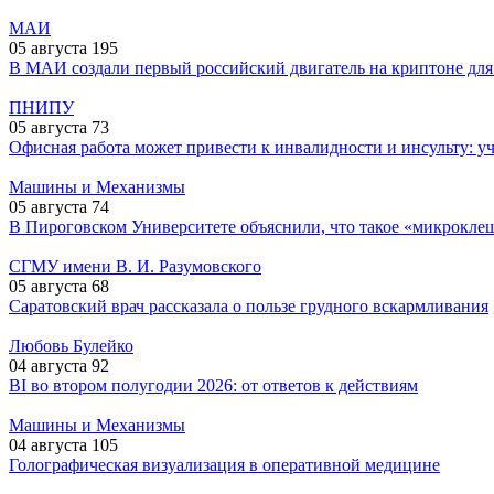
МАИ
05 августа
195
В МАИ создали первый российский двигатель на криптоне для 
ПНИПУ
05 августа
73
Офисная работа может привести к инвалидности и инсульту: уч
Машины и Механизмы
05 августа
74
В Пироговском Университете объяснили, что такое «микроклещи
СГМУ имени В. И. Разумовского
05 августа
68
Саратовский врач рассказала о пользе грудного вскармливания
Любовь Булейко
04 августа
92
BI во втором полугодии 2026: от ответов к действиям
Машины и Механизмы
04 августа
105
Голографическая визуализация в оперативной медицине