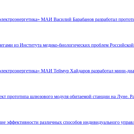
электроэнергетика» МАИ Василий Барабанов разработал прототип
егами из Института медико-биологических проблем Российской 
электроэнергетика» МАИ Теймур Хайдаров разработал мини-диа
ект прототипа шлюзового модуля обитаемой станции на Луне. Р
ие эффективности различных способов индивидуального управле