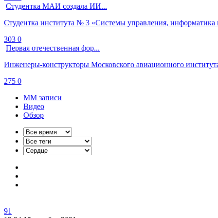
Студентка МАИ создала ИИ...
Студентка института № 3 «Системы управления, информатика и
303
0
Первая отечественная фор...
Инженеры-конструкторы Московского авиационного института 
275
0
ММ записи
Видео
Обзор
9
1