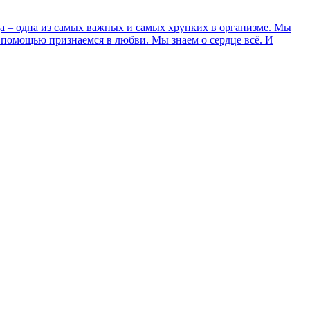
ца – одна из самых важных и самых хрупких в организме. Мы
о помощью признаемся в любви. Мы знаем о сердце всё. И