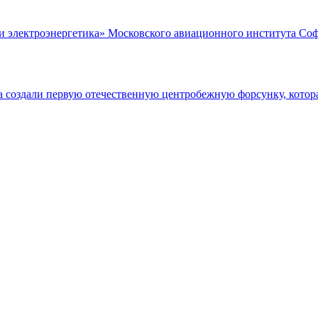
 электроэнергетика» Московского авиационного института Софь
создали первую отечественную центробежную форсунку, которая