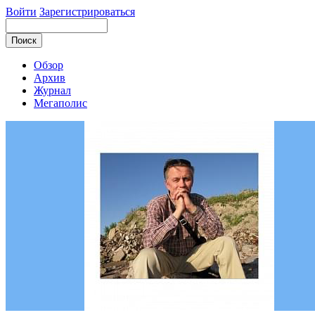
Войти
Зарегистрироваться
Обзор
Архив
Журнал
Мегаполис