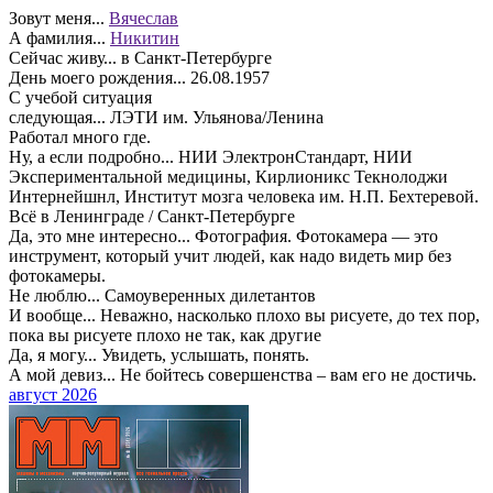
Зовут меня...
Вячеслав
А фамилия...
Никитин
Сейчас живу...
в Санкт-Петербурге
День моего рождения...
26.08.1957
С учебой ситуация
следующая...
ЛЭТИ им. Ульянова/Ленина
Работал много где.
Ну, а если подробно...
НИИ ЭлектронСтандарт, НИИ
Экспериментальной медицины, Кирлионикс Текнолоджи
Интернейшнл, Институт мозга человека им. Н.П. Бехтеревой.
Всё в Ленинграде / Санкт-Петербурге
Да, это мне интересно...
Фотография. Фотокамера — это
инструмент, который учит людей, как надо видеть мир без
фотокамеры.
Не люблю...
Самоуверенных дилетантов
И вообще...
Неважно, насколько плохо вы рисуете, до тех пор,
пока вы рисуете плохо не так, как другие
Да, я могу...
Увидеть, услышать, понять.
А мой девиз...
Не бойтесь совершенства – вам его не достичь.
август 2026