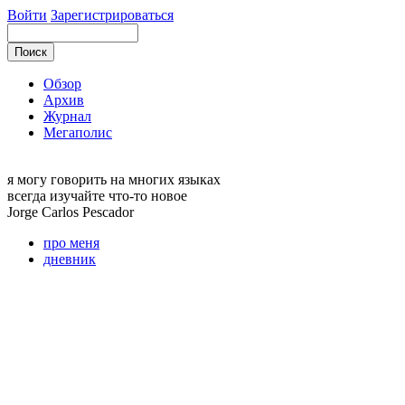
Войти
Зарегистрироваться
Обзор
Архив
Журнал
Мегаполис
я могу
говорить на многих языках
всегда изучайте что-то новое
Jorge Carlos
Pescador
про меня
дневник