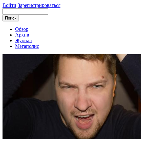
Войти
Зарегистрироваться
Обзор
Архив
Журнал
Мегаполис