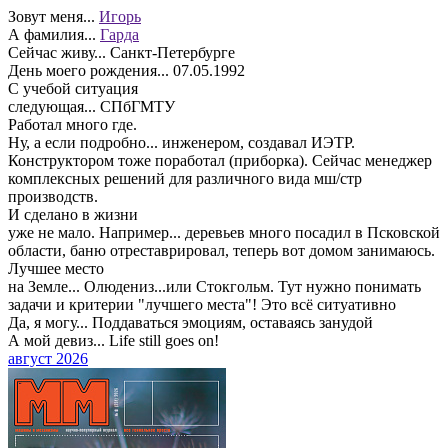
Зовут меня...
Игорь
А фамилия...
Гарда
Сейчас живу...
Санкт-Петербурге
День моего рождения...
07.05.1992
С учебой ситуация
следующая...
СПбГМТУ
Работал много где.
Ну, а если подробно...
инженером, создавал ИЭТР.
Конструктором тоже поработал (приборка). Сейчас менеджер
комплексных решений для различного вида мш/стр
производств.
И сделано в жизни
уже не мало. Например...
деревьев много посадил в Псковской
области, баню отреставрировал, теперь вот домом занимаюсь.
Лучшее место
на Земле...
Олюдениз...или Стокгольм. Тут нужно понимать
задачи и критерии "лучшего места"! Это всё ситуативно
Да, я могу...
Поддаваться эмоциям, оставаясь занудой
А мой девиз...
Life still goes on!
август 2026