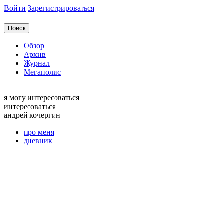
Войти
Зарегистрироваться
Обзор
Архив
Журнал
Мегаполис
я могу
интересоваться
интересоваться
андрей
кочергин
про меня
дневник