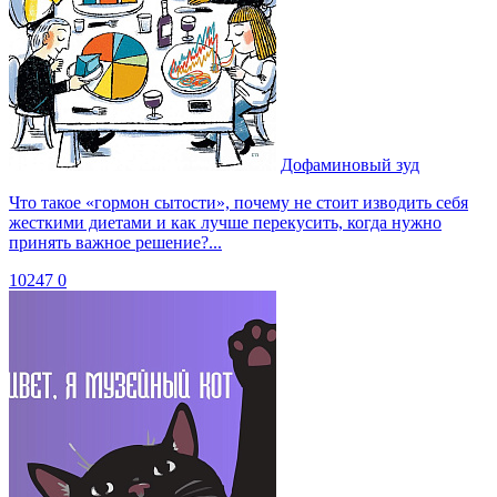
Дофаминовый зуд
Что такое «гормон сытости», почему не стоит изводить себя
жесткими диетами и как лучше перекусить, когда нужно
принять важное решение?...
10247
0