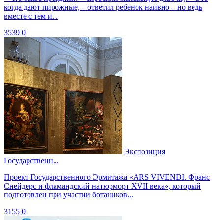
когда дают пирожные, – ответил ребенок наивно – но ведь
вместе с тем и...
3539
0
Экспозиция
Государственн...
Проект Государственного Эрмитажа «ARS VIVENDI. Франс
Снейдерс и фламандский натюрморт XVII века», который
подготовлен при участии ботаников...
3155
0