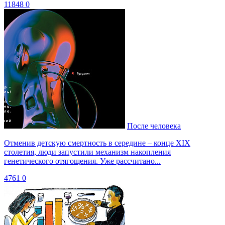
11848
0
После человека
Отменив детскую смертность в середине – конце XIX
столетия, люди запустили механизм накопления
генетического отягощения. Уже рассчитано...
4761
0