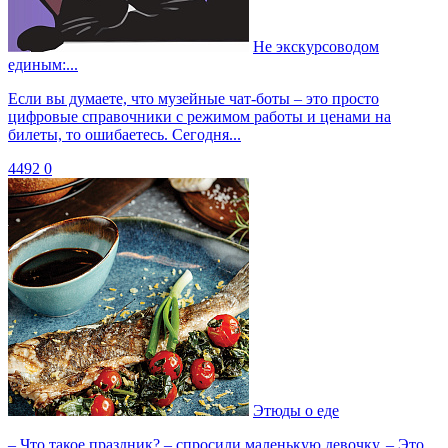
Не экскурсоводом
единым:...
Если вы думаете, что музейные чат-боты – это просто
цифровые справочники с режимом работы и ценами на
билеты, то ошибаетесь. Сегодня...
4492
0
Этюды о еде
– Что такое праздник? – спросили маленькую девочку. – Это