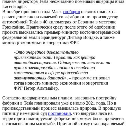
планам директора Tesla неожиданно помешали ящерицы вида
Lacerta agilis.
В ноябре прошлого года Маск
сообщил
о своих планах на
размещение так называемой гигафабрики по производству
автомобилей Tesla в 40 километрах от Берлина в местечке
Грюнхайде. Практически сразу после этого об одобрении
проекта высказались премьер-министр восточногерманской
федеральной земли Бранденбург Дитмар Войдке, а также
министр экономики и энергетики ФРГ.
«
Это очередное доказательство
привлекательности Германии как центра
автомобилестроения. Одновременно это веха на
пути к электромобильности и овладению
компетенциями в сфере производства
аккумуляторных батарей
», – прокомментировал
тогда новость министр экономики и энергетики
ФРГ Петер Альтмайер.
Согласно предварительным планам, завершить постройку
фабрики в Tesla планировали уже к июлю 2021 года. Но в
производственный процесс вмешалась природа. В прошлую
пятницу немецкий суд
постановил
, что вырубка леса на
территории планируемой фабрики не сможет быть проведена
в согласованном масштабе. Причиной этому стал охраняемый