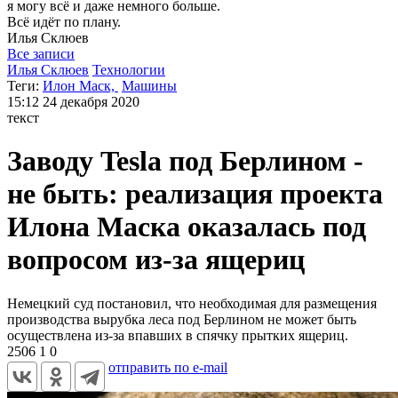
я могу
всё и даже немного больше.
Всё идёт по плану.
Илья
Склюев
Все записи
Илья Склюев
Технологии
Теги:
Илон Маск,
Машины
15:12
24 декабря 2020
текст
Заводу Tesla под Берлином -
не быть: реализация проекта
Илона Маска оказалась под
вопросом из-за ящериц
Немецкий суд постановил, что необходимая для размещения
производства вырубка леса под Берлином не может быть
осуществлена из-за впавших в спячку прытких ящериц.
2506
1
0
отправить по e-mail