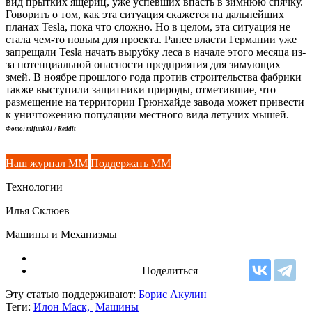
вид прытких ящериц, уже успевших впасть в зимнюю спячку.
Говорить о том, как эта ситуация скажется на дальнейших
планах Tesla, пока что сложно. Но в целом, эта ситуация не
стала чем-то новым для проекта. Ранее власти Германии уже
запрещали Tesla начать вырубку леса в начале этого месяца из-
за потенциальной опасности предприятия для зимующих
змей. В ноябре прошлого года против строительства фабрики
также выступили защитники природы, отметившие, что
размещение на территории Грюнхайде завода может привести
к уничтожению популяции местного вида летучих мышей.
Фото: mljunk01 / Reddit
Наш журнал ММ
Поддержать ММ
Технологии
Илья Склюев
Машины и Механизмы
Поделиться
Эту статью поддерживают:
Борис Акулин
Теги:
Илон Маск,
Машины