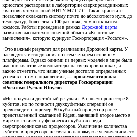
криостате растворения в лаборатории сверхпроводниковых
квантовых технологий НИТУ МИСИС. Такие криостаты
позволяют охлаждать систему почти до абсолютного нуля, до
температур, более чем в 100 раз ниже, чем в открытом
космосе. Работы проведены в рамках
Дорожной карты
развития высокотехнологичной области «Квантовые
вычисления», которую курирует Госкорпорация «Росатом».
«Это важный результат для реализации Дорожной карты. У
нас ведутся исследования по всем четырем основным
платформам. Однако одними из первых моделей в мире были
именно квантовые компьютеры на сверхпроводниках, и
важно отметить, что наши ученые достигли определенных
успехов в этом направлении», —
прокомментировал
советник генерального директора Госкорпорации
«Росатом» Руслан Юнусов
.
«Мы получили достойный результат. В нашем процессоре 8
кубитов, но по точности двухкубитных операций он
превосходит, например, 80 кубитный процессор ранее
представленный компанией Rigetti, занявший второе место в
мире по количеству физических кубитов среди
сверхпроводниковых процессоров. Увеличение количества
кубитов в процессоре не связано напрямую с увеличением его