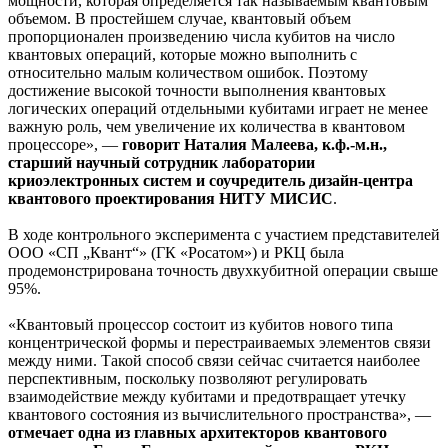
мощности, которая определяется так называемым квантовым
объемом. В простейшем случае, квантовый объем
пропорционален произведению числа кубитов на число
квантовых операций, которые можно выполнить с
относительно малым количеством ошибок. Поэтому
достижение высокой точности выполнения квантовых
логических операций отдельными кубитами играет не менее
важную роль, чем увеличение их количества в квантовом
процессоре», —
говорит Наталия Малеева, к.ф.-м.н.,
старший научный сотрудник лаборатории
криоэлектронных систем и соучредитель дизайн-центра
квантового проектирования НИТУ МИСИС
.
В ходе контрольного эксперимента с участием представителей
ООО «СП „Квант“» (ГК «Росатом») и РКЦ была
продемонстрирована точность двухкубитной операции свыше
95%.
«Квантовый процессор состоит из кубитов нового типа
концентрической формы и перестраиваемых элементов связи
между ними. Такой способ связи сейчас считается наиболее
перспективным, поскольку позволяют регулировать
взаимодействие между кубитами и предотвращает утечку
квантового состояния из вычислительного пространства», —
отмечает одна из главных архитекторов квантового