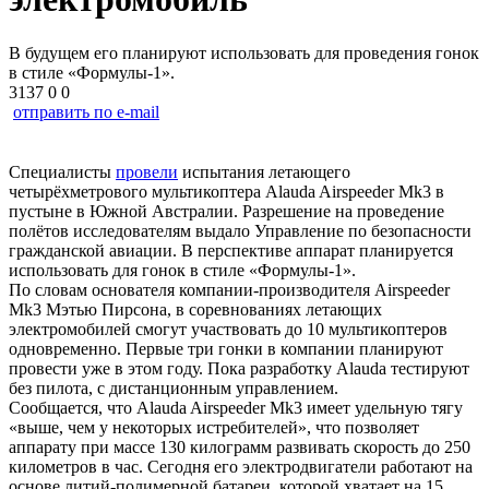
В будущем его планируют использовать для проведения гонок
в стиле «Формулы-1».
3137
0
0
отправить по e-mail
Специалисты
провели
испытания летающего
четырёхметрового мультикоптера Alauda Airspeeder Mk3 в
пустыне в Южной Австралии. Разрешение на проведение
полётов исследователям выдало Управление по безопасности
гражданской авиации. В перспективе аппарат планируется
использовать для гонок в стиле «Формулы-1».
По словам основателя компании-производителя Airspeeder
Mk3 Мэтью Пирсона, в соревнованиях летающих
электромобилей смогут участвовать до 10 мультикоптеров
одновременно. Первые три гонки в компании планируют
провести уже в этом году. Пока разработку Alauda тестируют
без пилота, с дистанционным управлением.
Сообщается, что Alauda Airspeeder Mk3 имеет удельную тягу
«выше, чем у некоторых истребителей», что позволяет
аппарату при массе 130 килограмм развивать скорость до 250
километров в час. Сегодня его электродвигатели работают на
основе литий-полимерной батареи, которой хватает на 15