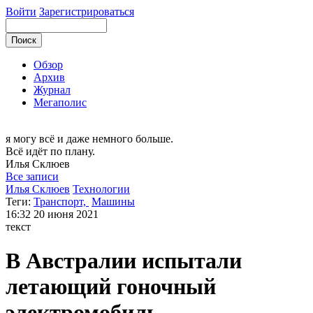
Войти
Зарегистрироваться
Обзор
Архив
Журнал
Мегаполис
я могу
всё и даже немного больше.
Всё идёт по плану.
Илья
Склюев
Все записи
Илья Склюев
Технологии
Теги:
Транспорт,
Машины
16:32
20 июня 2021
текст
В Австралии испытали
летающий гоночный
электромобиль