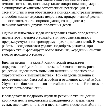
омоложения кожи, поскольку такие микрозоны повреждения
активируют механизмы естественной регенерации. В
стоматологии к ней обратились в поисках малотравматичных
способов компенсировать недостаток прикрепленной десны
— состояния, часто сопровождающего пародонтит,
периимплантит и другие поражения десен.
Одной из ключевых задач исследования стало определение
параметров лазерного воздействия, которые вызывают
предсказуемую и контролируемую реакцию слизистой. В ходе
работы исследователям удалось подобрать режимы, при
которых ткань формирует более плотный, «средний» биотип
вместо исходного тонкого.
Биотип десны — важный клинический показатель,
определяющий устойчивость тканей к воспалению, риск
рецессий, надежность зоны имплантации и прогноз при
хирургических вмешательствах. Тонкая десна склонна к
просвечиванию, быстрой атрофии и оголению корней зубов.
Улучшение биотипа повышает стабильность тканей и снижает
вероятность осложнений.
Исследователи подробно изучили реакцию тканей десны
кроликов после воздействия фракционного лазера: через
сутки, две недели, четыре и шесть недель после воздействия.