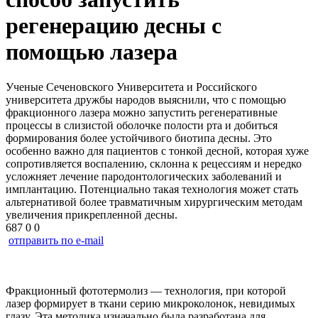
регенерацию десны с
помощью лазера
Ученые Сеченовского Университета и Российского
университета дружбы народов выяснили, что с помощью
фракционного лазера можно запустить регенеративные
процессы в слизистой оболочке полости рта и добиться
формирования более устойчивого биотипа десны. Это
особенно важно для пациентов с тонкой десной, которая хуже
сопротивляется воспалению, склонна к рецессиям и нередко
усложняет лечение пародонтологических заболеваний и
имплантацию. Потенциально такая технология может стать
альтернативой более травматичным хирургическим методам
увеличения прикрепленной десны.
687
0
0
отправить по e-mail
Фракционный фототермолиз — технология, при которой
лазер формирует в ткани серию микроколонок, невидимых
глазу. Эта методика изначально была разработана для