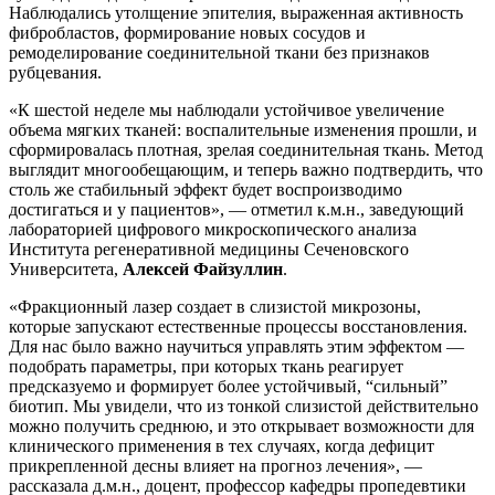
Наблюдались утолщение эпителия, выраженная активность
фибробластов, формирование новых сосудов и
ремоделирование соединительной ткани без признаков
рубцевания.
«К шестой неделе мы наблюдали устойчивое увеличение
объема мягких тканей: воспалительные изменения прошли, и
сформировалась плотная, зрелая соединительная ткань. Метод
выглядит многообещающим, и теперь важно подтвердить, что
столь же стабильный эффект будет воспроизводимо
достигаться и у пациентов», — отметил к.м.н., заведующий
лабораторией цифрового микроскопического анализа
Института регенеративной медицины Сеченовского
Университета,
Алексей Файзуллин
.
«Фракционный лазер создает в слизистой микрозоны,
которые запускают естественные процессы восстановления.
Для нас было важно научиться управлять этим эффектом —
подобрать параметры, при которых ткань реагирует
предсказуемо и формирует более устойчивый, “сильный”
биотип. Мы увидели, что из тонкой слизистой действительно
можно получить среднюю, и это открывает возможности для
клинического применения в тех случаях, когда дефицит
прикрепленной десны влияет на прогноз лечения», —
рассказала д.м.н., доцент, профессор кафедры пропедевтики