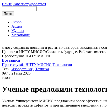
Войти
Зарегистрироваться
Обзор
Архив
Журнал
Мегаполис
я могу
создавать новации и растить новаторов, закладывать осн
Ценности НИТУ МИСИС:Cоздавать будущее. Работать вместе. В
Пресс-служба
НИТУ МИСИС
Все записи
Пресс-служба НИТУ МИСИС
Технологии
Теги:
Изобретения,
Техника
09:43
21 мая 2025
текст
Ученые предложили технолог
Ученые Университета МИСИС предложили более эффективный м
позволит избежать дефектов и при дальнейшем внедрении в пр