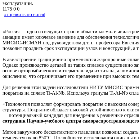
эксплуатации.
1175
0
0
отправить по e-mail
«Россия — одна из ведущих стран в области космо- и авиастро
авиации имеет ключевое значение для обеспечения технологич
МИСИС-ИСМАН под руководством д.т.н., профессора Евгения 
позволит продлить срок эксплуатации узлов и конструкций, а 
В авиастроении традиционно применяются жаропрочные сплавы 
Однако производство деталей из таких сплавов существенно з
основе орторомбического интерметаллида из титана, алюминия 
окислению, что ограничивает его применение при высоких тем
Для решения этой задачи исследователи НИТУ МИСИС примени
покрытия на сплаве Ti-Al-Nb. Используя гранулы Ti-Al-Nb сп
«Технология позволяет формировать покрытие с высоким содер
структуры. Покрытие обладает высокой устойчивостью к окис
— потенциальный кандидат для внедрения в различные отрасл
сотрудник Научно-учебного центра самораспростра­няющ
Метод вакуумного бесконтактного плавления позволил создат
температурах до 850°C. Подробности исследования описаны в