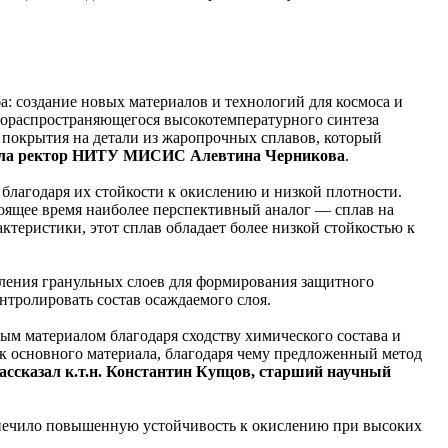
а: создание новых материалов и технологий для космоса и
амораспространяющегося высокотемпературного синтеза
покрытия на детали из жаропрочных сплавов, который
ала ректор НИТУ МИСИС Алевтина Черникова
.
благодаря их стойкости к окислению и низкой плотности.
тоящее время наиболее перспективный аналог — сплав на
ктеристики, этот сплав обладает более низкой стойкостью к
ления гранульных слоев для формирования защитного
нтролировать состав осаждаемого слоя.
м материалом благодаря сходству химического состава и
к основного материала, благодаря чему предложенный метод
ассказал к.т.н. Константин Купцов, старший научный
спечило повышенную устойчивость к окислению при высоких