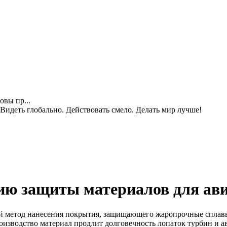
овы пр...
идеть глобально. Действовать смело. Делать мир лучше!
ию защиты материалов для ав
етод нанесения покрытия, защищающего жаропрочные сплавы о
оизводство материал продлит долговечность лопаток турбин и 