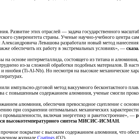
ения. Развитие этих отраслей — задача государственного масштаб
еского суверенитета страны. Ученые научно-учебного центра с
Александровича Левашова разработали новый метод нанесения 
также обеспечить их работу в экстремальных условиях», —
сказ
на основе интерметаллида, состоящего из титана и алюминия, 
атруднено из-за сложной обработки подобных материалов. В нас
и ниобия (Ti-Al-Nb). Но несмотря на высокие механические хара
пературах.
ли импульсно-дуговой метод вакуумного бесконтактного плав
лава с повышенным содержанием алюминия, ученые смогли проко
жанием алюминия, обеспечив превосходное сцепление с основны
лению при сохранении оптимальных механических характеристи
и промышленности, включая энергетику и ракетостроение», —
р
егося высокотемпера­турного синтеза МИСИС-ИСМАН
.
ь прочное покрытие с высоким содержанием алюминия, что обе
 научном журнале
Coatings
(Q2).