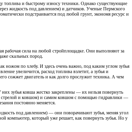
оду топлива и быстрому износу техники. Однако существующие
ерез жидкость под давлением) и датчиков. Ученые Пермского
оматически подстраивается под любой грунт, экономя ресурс и
ая рабочая сила на любой стройплощадке. Они выполняют за
даже скальных пород.
ак ножом по хлебу. И здесь очень важно, под каким углом зубья
ление увеличится, расход топлива взлетит, а зубья и
чего сожжет двигатель и как долго прослужит техника. А чем
У них зубья ковша жестко закреплены — их нельзя повернуть
ду стрелой и ковшом) и самим ковшом с помощью гидравлики —
резания постоянно меняется.
дкость под давлением) — они поворачивают зубья, меняя угол
вой компьютер, который уже решает, как повернуть зубья. Но у