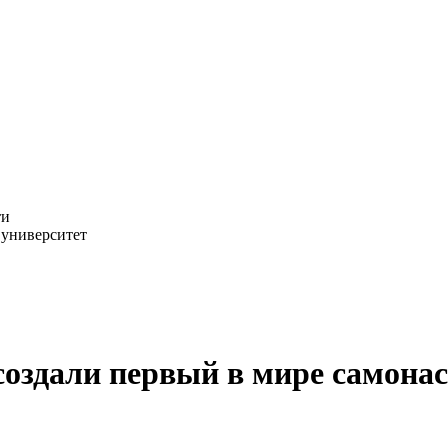
ти
 университет
создали первый в мире самон