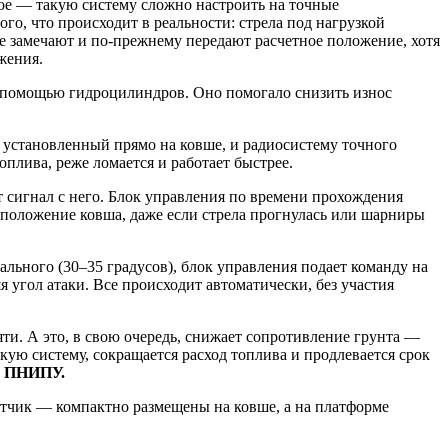
вное — такую систему сложно настроить на точные
го, что происходит в реальности: стрела под нагрузкой
е замечают и по-прежнему передают расчетное положение, хотя
жения.
с помощью гидроцилиндров. Оно помогало снизить износ
, установленный прямо на ковше, и радиосистему точного
плива, реже ломается и работает быстрее.
т сигнал с него. Блок управления по времени прохождения
 положение ковша, даже если стрела прогнулась или шарниры
льного (30–35 градусов), блок управления подает команду на
я угол атаки. Все происходит автоматически, без участия
ти. А это, в свою очередь, снижает сопротивление грунта —
скую систему, сокращается расход топлива и продлевается срок
ки ПНИПУ.
атчик — компактно размещены на ковше, а на платформе