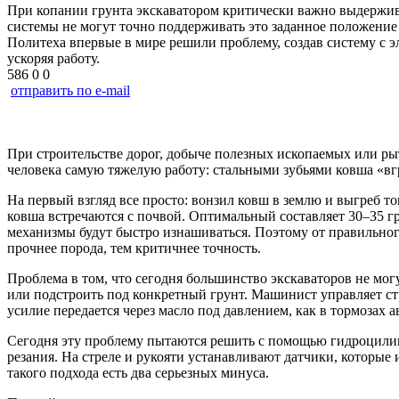
При копании грунта экскаватором критически важно выдержива
системы не могут точно поддерживать это заданное положение
Политеха впервые в мире решили проблему, создав систему с 
ускоряя работу.
586
0
0
отправить по e-mail
При строительстве дорог, добыче полезных ископаемых или р
человека самую тяжелую работу: стальными зубьями ковша «вг
На первый взгляд все просто: вонзил ковш в землю и выгреб то
ковша встречаются с почвой. Оптимальный составляет 30–35 гр
механизмы будут быстро изнашиваться. Поэтому от правильного
прочнее порода, тем критичнее точность.
Проблема в том, что сегодня большинство экскаваторов не мо
или подстроить под конкретный грунт. Машинист управляет с
усилие передается через масло под давлением, как в тормозах 
Сегодня эту проблему пытаются решить с помощью гидроцилинд
резания. На стреле и рукояти устанавливают датчики, которые
такого подхода есть два серьезных минуса.