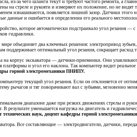
сла, из-за чего шланги текут и требуют частого ремонта, а гла
 на стреле и рукояти и измеряют их положение, но не видят то
менем изнашиваются, появляется лишний зазор. Датчики этого н
ные данные и ошибается в определении его реального местополо
тройство, которое автоматически подстраивало угол резания — 
тков гидравлики.
в мире объединяет два ключевых решения: электропривод зубьев
ам поддерживает оптимальный угол резания, сокращает расход то
, а на корпус экскаватора — датчики-приемники. Они улавливаю
я платформы и угол его наклона. Так компьютер видит реальное
едры горной электромеханики ПНИПУ.
мпьютеру текущий угол резания. Если он отклоняется от оптима
тему рычагов и тяг поворачивают вал с зубьями, мгновенно меня
тимальном диапазоне даже при резких движениях стрелы и рукоя
. В результате уменьшается нагрузка на двигатель и гидравличе
т технических наук, доцент кафедры горной электромехани
ватора. Все составляющие — электродвигатели, датчики, перед