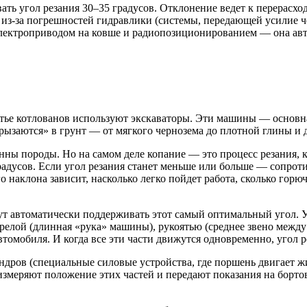
ть угол резания 30–35 градусов. Отклонение ведет к перерасх
 из-за погрешностей гидравлики (системы, передающей усилие ч
электроприводом на ковше и радиопозиционированием — она авт
ытье котлованов используют экскаваторы. Эти машины — основн
рызаются» в грунт — от мягкого чернозема до плотной глины и 
нны породы. Но на самом деле копание — это процесс резания, к
адусов. Если угол резания станет меньше или больше — сопротив
 наклона зависит, насколько легко пойдет работа, сколько горю
гут автоматически поддерживать этот самый оптимальный угол. 
трелой (длинная «рука» машины), рукоятью (среднее звено меж
автомобиля. И когда все эти части движутся одновременно, угол 
ров (специальные силовые устройства, где поршень двигает жи
 измеряют положение этих частей и передают показания на борто