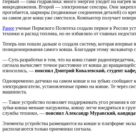
Первый — сама гидравлика: много энергии уходит на нагрев ма
микродвижения. Второй — электронные сенсоры. Они закреплены
прогибается, шарниры (подвижные соединения деталей) со вре
на самом деле ковш уже сместился. Компьютер получает невер
Ранее
ученые Пермского Политеха создали первое в России ус
техники и расход топлива, но не избавляло от главных недоста
Теперь они пошли дальше и создали систему, которая впервые 
позиционирования самого ковша. Благодаря этому экскаватор с
— Суть разработки в том, что на ковш ставят радиопередатчик
сигнала вычисляет точное расстояние от ковша до вращающейс
износились, —
пояснил Дмитрий Ковалевский, студент каф
Одновременно датчики на самом ковше и на зубьях сообщают ко
электродвигатели, установленные прямо на ковше. Те через сис
машиниста.
— Такое устройство позволяет поддерживать угол резания в оп
зубья ковша меньше нагружены, ковшу легче внедряться в грунт
службы техники, —
пояснил Александр Муравский, кандида
Элементы устройства размещаются на ковше и платформе экска
располагаются только приемники сигнала.