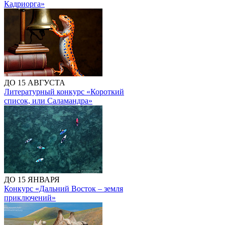
Кадриорга»
ДО 15 АВГУСТА
Литературный конкурс «Короткий
список, или Саламандра»
ДО 15 ЯНВАРЯ
Конкурс «Дальний Восток – земля
приключений»