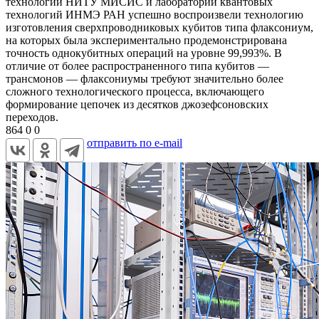
технологий НИТУ МИСИС и лаборатории квантовых
технологий ИНМЭ РАН успешно воспроизвели технологию
изготовления сверхпроводниковых кубитов типа флаксониум,
на которых была экспериментально продемонстрирована
точность однокубитных операций на уровне 99,993%. В
отличие от более распространенного типа кубитов —
трансмонов — флаксониумы требуют значительно более
сложного технологического процесса, включающего
формирование цепочек из десятков джозефсоновских
переходов.
864
0
0
отправить по e-mail