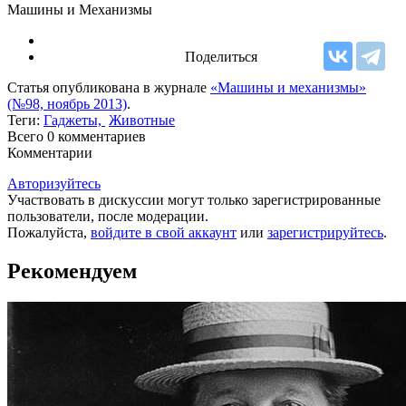
Машины и Механизмы
Поделиться
Статья опубликована в журнале
«Машины и механизмы»
(№98, ноябрь 2013)
.
Теги:
Гаджеты,
Животные
Всего 0
комментариев
Комментарии
Авторизуйтесь
Участвовать в дискуссии могут только зарегистрированные
пользователи, после модерации.
Пожалуйста,
войдите в свой аккаунт
или
зарегистрируйтесь
.
Рекомендуем