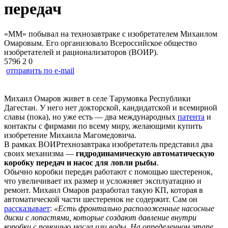
передач
«ММ» побывал на технозавтраке с изобретателем Михаилом
Омаровым. Его организовало Всероссийское общество
изобретателей и рационализаторов (ВОИР).
5796
2
0
отправить по e-mail
Михаил Омаров живет в селе Тарумовка Республики
Дагестан. У него нет докторской, кандидатской и всемирной
славы (пока), но уже есть — два международных
патента
и
контакты с фирмами по всему миру, желающими купить
изобретение Михаила Магомедовича.
В рамках ВОИРтехнозавтрака изобретатель представил два
своих механизма —
гидродинамическую автоматическую
коробку передач и насос для ловли рыбы
.
Обычно коробки передач работают с помощью шестеренок,
что увеличивает их размер и усложняет эксплуатацию и
ремонт. Михаил Омаров разработал такую КП, которая в
автоматической части шестеренок не содержит. Сам он
рассказывает
:
«Есть фронтально расположенные насосные
диски с лопастями, которые создают давление внутри
коробки с помощью масла или воды. На определенном этапе