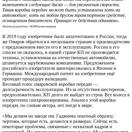
включаются следующие диски — для увеличения скорости.
Такая коробка передач может быть установлена хоть на
автомобиле, хоть на любом другом транспортном средстве,
оснащенном двигателем. Принцип ее действия одинаков».
Макеты разработки с ВОИРтехнозавтрака
В 2019 году изобретение было запатентовано в России, тогда
же Омаров обратился к нескольким странам и производителям
с предложением ввести его в эксплуатацию. России в его
списке не оказалось, в нашей стране КП не производятся:
техника, установленная на отечественных автомобилях,
штампуется зарубежными компаниями. Предложением
российского изобретателя заинтересовались в Японии и
Германии. Международный патент на изобретение ещё
проходит процедуру валидации.
Весомый плюс омаровской коробки передач —
долгосрочность эксплуатации. Из-за отсутствия шестеренок,
предположительно, КП долго не выйдет из строя.
Все колеса в
изобретении синхронизированы. Аналога этой коробки
передач, по словам автора, нет нигде в мире.
«Мы делаем на заводе им. Гаджиева опытный образец:
чертежи, которые есть, делаются в размерах. Сейчас есть
некоторые проблемы, связанные с нехваткой кадров и
пандемией. Но детали уже переданы в цеха. Мы готовим этот