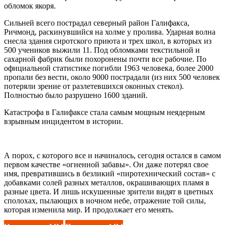
обломок якоря.
Сильней всего пострадал северный район Галифакса,
Ричмонд, раскинувшийся на холме у пролива. Ударная волна
снесла здания сиротского приюта и трех школ, в которых из
500 учеников выжили 11. Под обломками текстильной и
сахарной фабрик были похоронены почти все рабочие. По
официальной статистике погибли 1963 человека, более 2000
пропали без вести, около 9000 пострадали (из них 500 человек
потеряли зрение от разлетевшихся оконных стекол).
Полностью было разрушено 1600 зданий.
Катастрофа в Галифаксе стала самым мощным неядерным
взрывным инцидентом в истории.
А порох, с которого все и начиналось, сегодня остался в самом
первом качестве «огненной забавы». Он даже потерял свое
имя, превратившись в безликий «пиротехнический состав» с
добавками солей разных металлов, окрашивающих пламя в
разные цвета. И лишь искушенные зрители видят в цветных
сполохах, пылающих в ночном небе, отражение той силы,
которая изменила мир. И продолжает его менять.