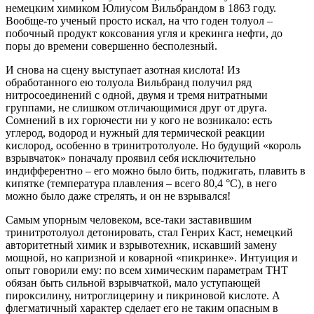
немецким химиком Юлиусом Вильбрандом в 1863 году.
Вообще-то ученый просто искал, на что годен толуол –
побочный продукт коксования угля и крекинга нефти, до
поры до времени совершенно бесполезный.
И снова на сцену выступает азотная кислота! Из
обработанного ею толуола Вильбранд получил ряд
нитросоединений с одной, двумя и тремя нитратными
группами, не слишком отличающимися друг от друга.
Сомнений в их горючести ни у кого не возникало: есть
углерод, водород и нужный для термической реакции
кислород, особенно в тринитротолуоле. Но будущий «король
взрывчаток» поначалу проявил себя исключительно
индифферентно – его можно было бить, поджигать, плавить в
кипятке (температура плавления – всего 80,4 °C), в него
можно было даже стрелять, и он не взрывался!
Самым упорным человеком, все-таки заставившим
тринитротолуол детонировать, стал Генрих Каст, немецкий
авторитетный химик и взрывотехник, искавший замену
мощной, но капризной и коварной «пикринке». Интуиция и
опыт говорили ему: по всем химическим параметрам ТНТ
обязан быть сильной взрывчаткой, мало уступающей
пироксилину, нитроглицерину и пикриновой кислоте. А
флегматичный характер сделает его не таким опасным в