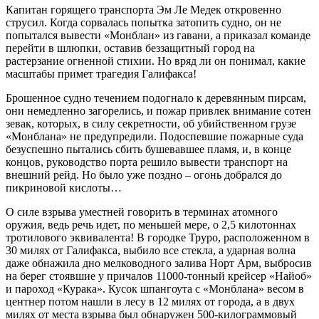
Капитан горящего транспорта Эм Ле Медек откровенно
струсил. Когда сорвалась попытка затопить судно, он не
попытался вывести «Монблан» из гавани, а приказал команде
перейти в шлюпки, оставив беззащитный город на
растерзание огненной стихии. Но вряд ли он понимал, какие
масштабы примет трагедия Галифакса!
Брошенное судно течением подогнало к деревянным пирсам,
они немедленно загорелись, и пожар привлек внимание сотен
зевак, которых, в силу секретности, об убийственном грузе
«Монблана» не предупредили. Подоспевшие пожарные суда
безуспешно пытались сбить бушевавшее пламя, и, в конце
концов, руководство порта решило вывести транспорт на
внешний рейд. Но было уже поздно – огонь добрался до
пикриновой кислоты…
О силе взрыва уместней говорить в терминах атомного
оружия, ведь речь идет, по меньшей мере, о 2,5 килотоннах
тротилового эквивалента! В городке Труро, расположенном в
30 милях от Галифакса, выбило все стекла, а ударная волна
даже обнажила дно мелководного залива Норт Арм, выбросив
на берег стоявшие у причалов 11000-тонный крейсер «Найоб»
и пароход «Курака». Кусок шпангоута с «Монблана» весом в
центнер потом нашли в лесу в 12 милях от города, а в двух
милях от места взрыва был обнаружен 500-килограммовый