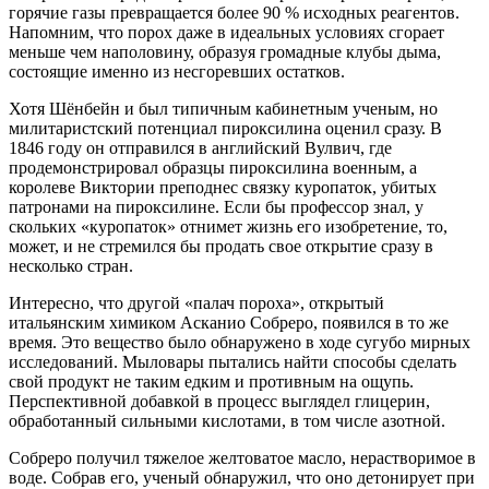
горячие газы превращается более 90 % исходных реагентов.
Напомним, что порох даже в идеальных условиях сгорает
меньше чем наполовину, образуя громадные клубы дыма,
состоящие именно из несгоревших остатков.
Хотя Шёнбейн и был типичным кабинетным ученым, но
милитаристский потенциал пироксилина оценил сразу. В
1846 году он отправился в английский Вулвич, где
продемонстрировал образцы пироксилина военным, а
королеве Виктории преподнес связку куропаток, убитых
патронами на пироксилине. Если бы профессор знал, у
скольких «куропаток» отнимет жизнь его изобретение, то,
может, и не стремился бы продать свое открытие сразу в
несколько стран.
Интересно, что другой «палач пороха», открытый
итальянским химиком Асканио Собреро, появился в то же
время. Это вещество было обнаружено в ходе сугубо мирных
исследований. Мыловары пытались найти способы сделать
свой продукт не таким едким и противным на ощупь.
Перспективной добавкой в процесс выглядел глицерин,
обработанный сильными кислотами, в том числе азотной.
Собреро получил тяжелое желтоватое масло, нерастворимое в
воде. Собрав его, ученый обнаружил, что оно детонирует при