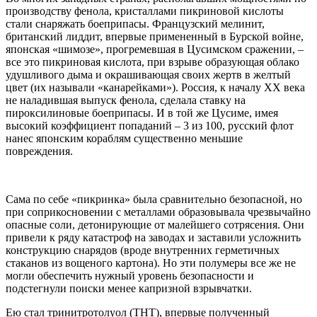
производству фенола, кристаллами пикриновой кислоты
стали снаряжать боеприпасы. Французский мелинит,
британский лиддит, впервые примененный в Бурской войне,
японская «шимозе», прогремевшая в Цусимском сражении, –
все это пикриновая кислота, при взрыве образующая облако
удушливого дыма и окрашивающая своих жертв в желтый
цвет (их называли «канарейками»). Россия, к началу
XX
века
не наладившая выпуск фенола, сделала ставку на
пироксилиновые боеприпасы. И в той же Цусиме, имея
высокий коэффициент попаданий – 3 из 100, русский флот
нанес японским кораблям существенно меньшие
повреждения.
Сама по себе «пикринка» была сравнительно безопасной, но
при соприкосновении с металлами образовывала чрезвычайно
опасные соли, детонирующие от малейшего сотрясения. Они
привели к ряду катастроф на заводах и заставили усложнить
конструкцию снарядов (вроде внутренних герметичных
стаканов из вощеного картона). Но эти полумеры все же не
могли обеспечить нужный уровень безопасности и
подстегнули поиски менее капризной взрывчатки.
Ею стал тринитротолуол (
THT
), впервые полученный