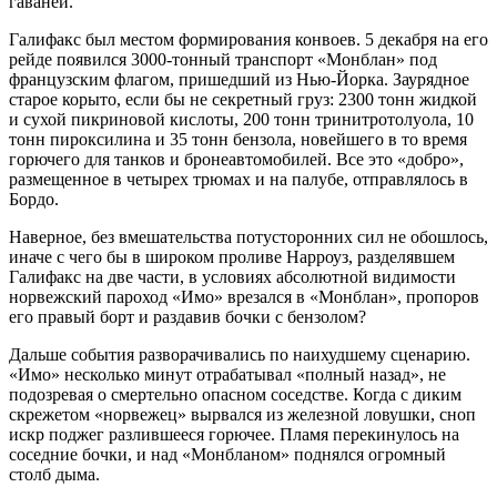
гаваней.
Галифакс был местом формирования конвоев. 5 декабря на его
рейде появился 3000-тонный транспорт «Монблан» под
французским флагом, пришедший из Нью-Йорка. Заурядное
старое корыто, если бы не секретный груз: 2300 тонн жидкой
и сухой пикриновой кислоты, 200 тонн тринитротолуола, 10
тонн пироксилина и 35 тонн бензола, новейшего в то время
горючего для танков и бронеавтомобилей. Все это «добро»,
размещенное в четырех трюмах и на палубе, отправлялось в
Бордо.
Наверное, без вмешательства потусторонних сил не обошлось,
иначе с чего бы в широком проливе Нарроуз, разделявшем
Галифакс на две части, в условиях абсолютной видимости
норвежский пароход «Имо» врезался в «Монблан», пропоров
его правый борт и раздавив бочки с бензолом?
Дальше события разворачивались по наихудшему сценарию.
«Имо» несколько минут отрабатывал «полный назад», не
подозревая о смертельно опасном соседстве. Когда с диким
скрежетом «норвежец» вырвался из железной ловушки, сноп
искр поджег разлившееся горючее. Пламя перекинулось на
соседние бочки, и над «Монбланом» поднялся огромный
столб дыма.