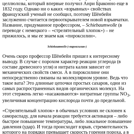
целлюлозы, который впервые получил Анри Браконно еще в
1832 году. Однако ни о каких «взрывных» свойствах
французский ученый не сообщил, поэтому Шёнбейн
заслуженно считается первооткрывателем новой взрывчатки.
Название, придуманное профессором, –
Schiebaumwolle
(в
переводе с немецкого – «стрелятельный хлопок») – не
прижилось, и мы ее знаем как «пироксилин».
Schiebaumwolle («пироксилин»)
Очень скоро профессор Шёнбейн пришел к интересному
выводу. В случае с порохом характер реакции углерода (в
составе древесного угля) и нитрата калия зависит от
механических свойств смеси. А в пироксилине они
непосредственно связаны на молекулярном уровне. Ведь что
такое вата? Это длинные цепочки простых сахаров, одни из
самых распространенных видов органических молекул. На
этот стержень легко «насаживаются» нитратные группы
NO
,
3
увеличивая концентрацию кислорода почти до предельной.
«Стрелятельный хлопок» в обычных условиях не склонен к
самораспаду, для начала реакции требуется активация – либо
быстрое повышение температуры, либо локальное повышение
давления (удар). И тогда происходит взрыв, стремительность
которого на порядки превышает скорость горения пороха, а в