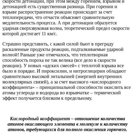
скорости детонации, при этом между горением, взрывом и
детонацией есть существенная разница. При горении и
взрыве распространение реакции происходит за счет
теплопередачи, что отчасти объясняет сравнительную
медлительность процесса. А при детонации образуется
ударная сверхзвуковая волна, теоретический предел скорости
которой достигает 11 км/с.
Страшно представить, с какой силой бьют в преграду
раскаленные продукты реакции, подталкиваемые ударной
волной! Раньше уже отмечалось, что теплотворная
способность пороха не так велика (все дело в скорости
реакции). У новых «адских смесей» с теплотой взрыва все
было в порядке.
И пироксилин, и нитроглицерин обладают
сравнительно высокой энтальпией (энергией внутренних
молекулярных связей), а за счет высокого «кислородного
коэффициента» – принципиальной способности окислить все
атомы углерода и водорода во взрывчатке – термический
эффект получается близким к предельному.
Кислородный коэффициент
– отношение количества
атомов окисляющего элемента в молекуле к количеству
атомов, требующихся для полного окисления горючего.