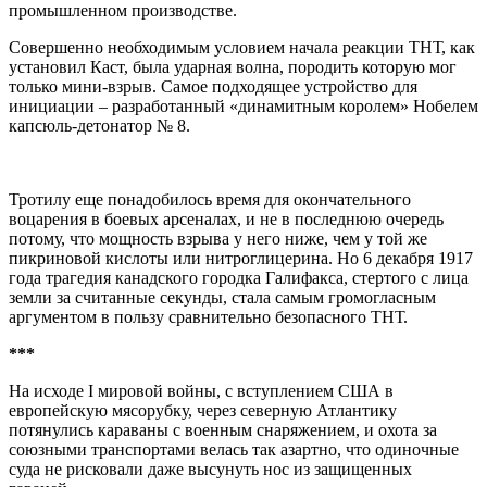
промышленном производстве.
Совершенно необходимым условием начала реакции ТНТ, как
установил Каст, была ударная волна, породить которую мог
только мини-взрыв. Самое подходящее устройство для
инициации – разработанный «динамитным королем» Нобелем
капсюль-детонатор № 8.
Тротилу еще понадобилось время для окончательного
воцарения в боевых арсеналах, и не в последнюю очередь
потому, что мощность взрыва у него ниже, чем у той же
пикриновой кислоты или нитроглицерина. Но 6 декабря 1917
года трагедия канадского городка Галифакса, стертого с лица
земли за считанные секунды, стала самым громогласным
аргументом в пользу сравнительно безопасного ТНТ.
***
На исходе
I
мировой войны, с вступлением США в
европейскую мясорубку, через северную Атлантику
потянулись караваны с военным снаряжением, и охота за
союзными транспортами велась так азартно, что одиночные
суда не рисковали даже высунуть нос из защищенных