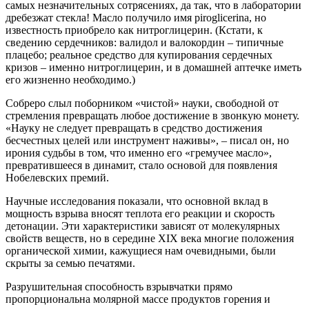
самых незначительных сотрясениях, да так, что в лаборатории
дребезжат стекла! Масло получило имя piroglicerina, но
известность приобрело как нитроглицерин. (Кстати, к
сведению сердечников: валидол и валокордин – типичные
плацебо; реальное средство для купирования сердечных
кризов – именно нитроглицерин, и в домашней аптечке иметь
его жизненно необходимо.)
Собреро слыл поборником «чистой» науки, свободной от
стремления превращать любое достижение в звонкую монету.
«Науку не следует превращать в средство достижения
бесчестных целей или инструмент наживы», – писал он, но
ирония судьбы в том, что именно его «гремучее масло»,
превратившееся в динамит, стало основой для появления
Нобелевских премий.
Научные исследования показали, что основной вклад в
мощность взрыва вносят теплота его реакции и скорость
детонации. Эти характеристики зависят от молекулярных
свойств веществ, но в середине
XIX
века многие положения
органической химии, кажущиеся нам очевидными, были
скрыты за семью печатями.
Разрушительная способность взрывчатки прямо
пропорциональна молярной массе продуктов горения и