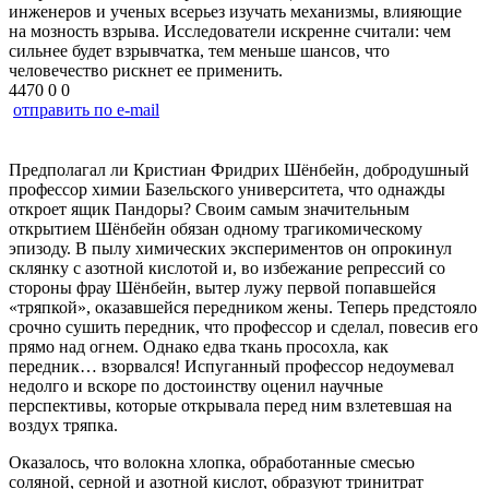
инженеров и ученых всерьез изучать механизмы, влияющие
на мозность взрыва. Исследователи искренне считали: чем
сильнее будет взрывчатка, тем меньше шансов, что
человечество рискнет ее применить.
4470
0
0
отправить по e-mail
Предполагал ли Кристиан Фридрих Шёнбейн, добродушный
профессор химии Базельского университета, что однажды
откроет ящик Пандоры? Своим самым значительным
открытием Шёнбейн обязан одному трагикомическому
эпизоду. В пылу химических экспериментов он опрокинул
склянку с азотной кислотой и, во избежание репрессий со
стороны фрау Шёнбейн, вытер лужу первой попавшейся
«тряпкой», оказавшейся передником жены. Теперь предстояло
срочно сушить передник, что профессор и сделал, повесив его
прямо над огнем. Однако едва ткань просохла, как
передник… взорвался! Испуганный профессор недоумевал
недолго и вскоре по достоинству оценил научные
перспективы, которые открывала перед ним взлетевшая на
воздух тряпка.
Оказалось, что волокна хлопка, обработанные смесью
соляной, серной и азотной кислот, образуют тринитрат