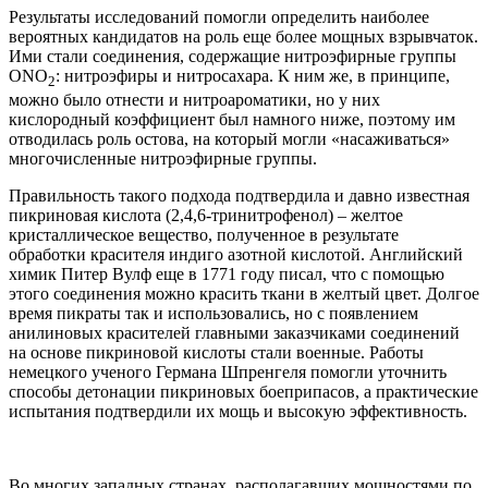
Результаты исследований помогли определить наиболее
вероятных кандидатов на роль еще более мощных взрывчаток.
Ими стали соединения, содержащие нитроэфирные группы
ONO
: нитроэфиры и нитросахара. К ним же, в принципе,
2
можно было отнести и нитроароматики, но у них
кислородный коэффициент был намного ниже, поэтому им
отводилась роль остова, на который могли «насаживаться»
многочисленные нитроэфирные группы.
Правильность такого подхода подтвердила и давно известная
пикриновая кислота (2,4,6-тринитрофенол) – желтое
кристаллическое вещество, полученное в результате
обработки красителя индиго азотной кислотой. Английский
химик Питер Вулф еще в 1771 году писал, что с помощью
этого соединения можно красить ткани в желтый цвет. Долгое
время пикраты так и использовались, но с появлением
анилиновых красителей главными заказчиками соединений
на основе пикриновой кислоты стали военные. Работы
немецкого ученого Германа Шпренгеля помогли уточнить
способы детонации пикриновых боеприпасов, а практические
испытания подтвердили их мощь и высокую эффективность.
Во многих западных странах, располагавших мощностями по