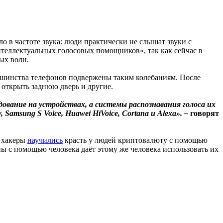
о в частоте звука: люди практически не слышат звуки с
теллектуальных голосовых помощников», так как сейчас в
ых волн.
льшинства телефонов подвержены таким колебаниям. После
 открыть заднюю дверь и другие.
ование на устройствах, а системы распознавания голоса их
Samsung S Voice, Huawei HiVoice, Cortana и Alexa». –
говорят
е хакеры
научились
красть у людей криптовалюту с помощью
ны с помощью человека даёт этому же человека использовать их