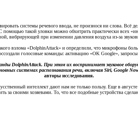
ировать системы речевого ввода, не произнося ни слова. Всё дел
С помощью такой уловки можно обхитрить практически всех «ин
ой, вибрирующей при изменении давления воздуха из-за звуков
акого взлома «DolphinAttack» и определили, что микрофоны бо
воссоздали голосовые команды: активацию «OK Google», запросы
нды DolphinAttack. При этом их воспринимает звуковое оборуд
вных системах распознавания речи, включая Siri, Google Now, 
авторы исследования.
кусственный интеллект дают нам не только пользу. Еще в август
ть за своими хозяевами. То, что все подобные устройства сдела