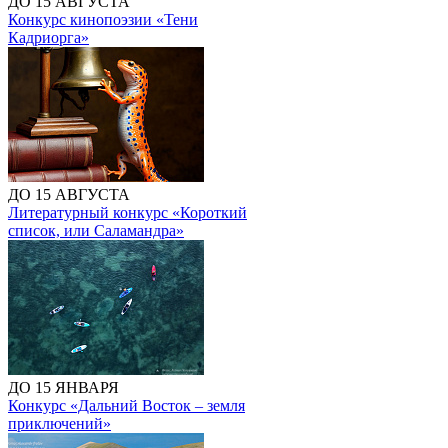
ДО 15 АВГУСТА
Конкурс кинопоэзии «Тени
Кадриорга»
ДО 15 АВГУСТА
Литературный конкурс «Короткий
список, или Саламандра»
ДО 15 ЯНВАРЯ
Конкурс «Дальний Восток – земля
приключений»