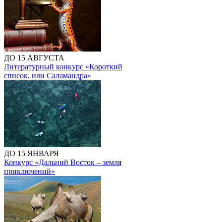
ДО 15 АВГУСТА
Литературный конкурс «Короткий
список, или Саламандра»
ДО 15 ЯНВАРЯ
Конкурс «Дальний Восток – земля
приключений»