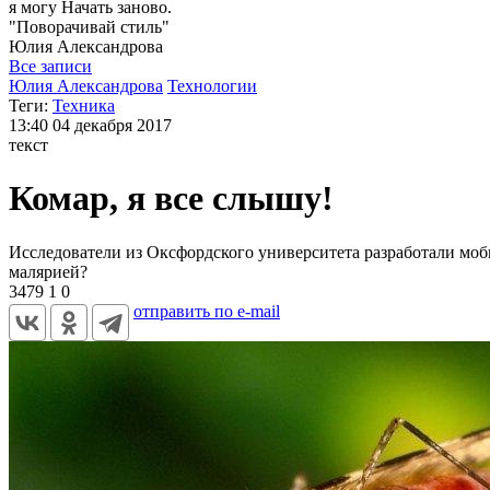
я могу
Начать заново.
"Поворачивай стиль"
Юлия
Александрова
Все записи
Юлия Александрова
Технологии
Теги:
Техника
13:40
04 декабря 2017
текст
Комар, я все слышу!
Исследователи из Оксфордского университета разработали мо
малярией?
3479
1
0
отправить по e-mail