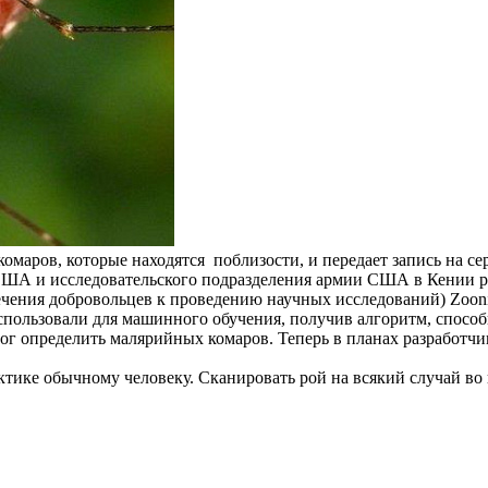
аров, которые находятся поблизости, и передает запись на серв
ША и исследовательского подразделения армии США в Кении ра
чения добровольцев к проведению научных исследований) Zooni
спользовали для машинного обучения, получив алгоритм, способ
г определить малярийных комаров. Теперь в планах разработчик
тике обычному человеку. Сканировать рой на всякий случай во в