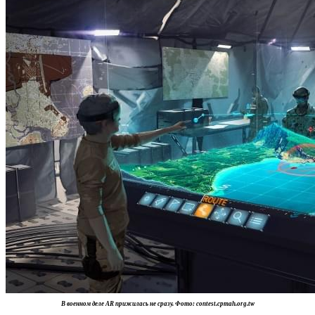
В военном деле AR прижилась не сразу. Фото: contest.cpmah.org.tw