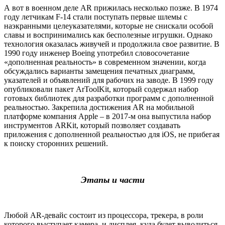
А вот в военном деле AR прижилась несколько позже. В 1974
году летчикам F-14 стали поступать первые шлемы с
наэкранными целеуказателями, которые не снискали особой
славы и воспринимались как бесполезные игрушки. Однако
технология оказалась живучей и продолжила свое развитие. В
1990 году инженер Boeing употребил словосочетание
«дополненная реальность» в современном значении, когда
обсуждались варианты замещения печатных диаграмм,
указателей и объявлений для рабочих на заводе. В 1999 году
опубликовали пакет ArToolKit, который содержал набор
готовых библиотек для разработки программ с дополненной
реальностью. Закрепила достижения AR на мобильной
платформе компания Apple – в 2017-м она выпустила набор
инструментов ARKit, который позволяет создавать
приложения с дополненной реальностью для iOS, не прибегая
к поиску сторонних решений.
Этапы и части
Любой AR-девайс состоит из процессора, трекера, в роли
которого выступает камера, и дисплея, куда будет выводиться