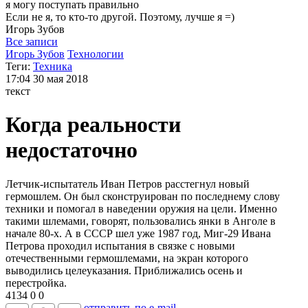
я могу
поступать правильно
Если не я, то кто-то другой. Поэтому, лучше я =)
Игорь
Зубов
Все записи
Игорь Зубов
Технологии
Теги:
Техника
17:04
30 мая 2018
текст
Когда реальности
недостаточно
Летчик-испытатель Иван Петров расстегнул новый
гермошлем. Он был сконструирован по последнему слову
техники и помогал в наведении оружия на цели. Именно
такими шлемами, говорят, пользовались янки в Анголе в
начале 80-х. А в СССР шел уже 1987 год, Миг-29 Ивана
Петрова проходил испытания в связке с новыми
отечественными гермошлемами, на экран которого
выводились целеуказания. Приближались осень и
перестройка.
4134
0
0
отправить по e-mail