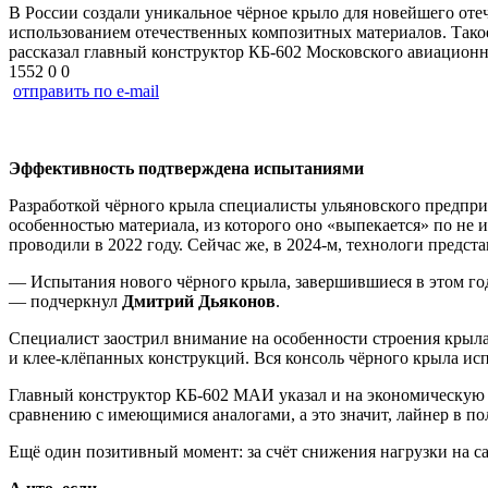
В России создали уникальное чёрное крыло для новейшего оте
использованием отечественных композитных материалов. Такое
рассказал главный конструктор КБ-602 Московского авиацион
1552
0
0
отправить по e-mail
Эффективность подтверждена испытаниями
Разработкой чёрного крыла специалисты ульяновского предприя
особенностью материала, из которого оно «выпекается» по не
проводили в 2022 году. Сейчас же, в 2024-м, технологи предс
— Испытания нового чёрного крыла, завершившиеся в этом году
— подчеркнул
Дмитрий Дьяконов
.
Специалист заострил внимание на особенности строения крыла,
и клее-клёпанных конструкций. Вся консоль чёрного крыла исп
Главный конструктор КБ-602 МАИ указал и на экономическую в
сравнению с имеющимися аналогами, а это значит, лайнер в по
Ещё один позитивный момент: за счёт снижения нагрузки на с