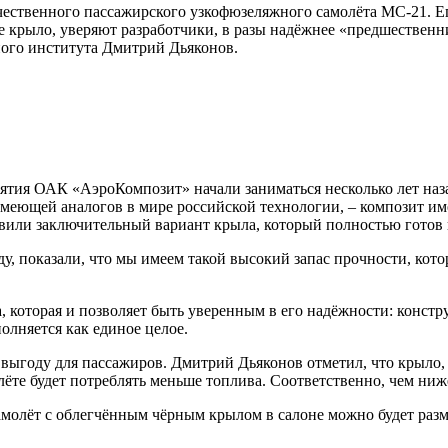
чественного пассажирского узкофюзеляжного самолёта МС-21. Е
 крыло, уверяют разработчики, в разы надёжнее «предшественн
ного института Дмитрий Дьяконов.
тия ОАК «АэроКомпозит» начали заниматься несколько лет назад
 имеющей аналогов в мире российской технологии, – композит и
тавили заключительный вариант крыла, который полностью готов
, показали, что мы имеем такой высокий запас прочности, кото
 которая и позволяет быть уверенным в его надёжности: констр
олняется как единое целое.
ыгоду для пассажиров. Дмитрий Дьяконов отметил, что крыло, 
лёте будет потреблять меньше топлива. Соответственно, чем ниж
амолёт с облегчённым чёрным крылом в салоне можно будет разм