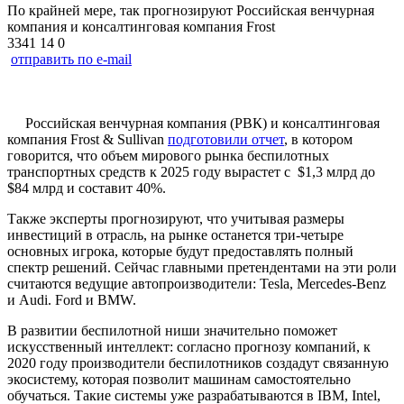
По крайней мере, так прогнозируют Российская венчурная
компания и консалтинговая компания Frost
3341
14
0
отправить по e-mail
Российская венчурная компания (РВК) и консалтинговая
компания Frost & Sullivan
подготовили отчет
, в котором
говорится, что объем мирового рынка беспилотных
транспортных средств к 2025 году вырастет с $1,3 млрд до
$84 млрд и составит 40%.
Также эксперты прогнозируют, что учитывая размеры
инвестиций в отрасль, на рынке останется три-четыре
основных игрока, которые будут предоставлять полный
спектр решений. Сейчас главными претендентами на эти роли
считаются ведущие автопроизводители: Tesla, Mercedes-Benz
и Audi. Ford и BMW.
В развитии беспилотной ниши значительно поможет
искусственный интеллект: согласно прогнозу компаний, к
2020 году производители беспилотников создадут связанную
экосистему, которая позволит машинам самостоятельно
обучаться. Такие системы уже разрабатываются в IBM, Intel,