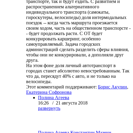
транспорте, так и будут ездить. С развитием и
распространением альтернативного
индивидуального транспорта (самокаты,
гироскутеры, велосипеды) доля интермодальных
поездок -- когда часть маршрута проезжается
своим ходом, часть на общественном транспорсте -
- будет продолжать расти. С ОТ будет
конкурировать каршеринг, особенно
самоуправляемый. Задача городских
администраций сделать разделить сферы влияния,
чтобы они не конкурировали, а дополняли друг
друга.
На этом фоне доля личный автотранспорт в
городах станет абсолютно невостребованным. Так
что да, пересядут 40% с авто, и не только на
велосипеды.
Этот комментарий поддерживают:
Борис Акулин
,
Екатерина Софронова
Полина Агеева
16:26 / 21 августа 2018
развернуть
Полина Агеева
Константин Мазеин