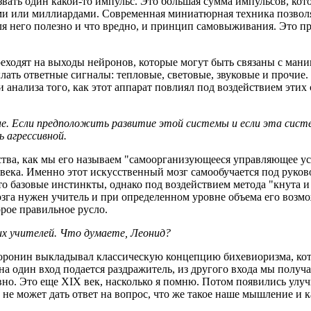
вать один какой-то импульс. Это большая сумма импульсов, кото
 или миллиардами. Современная миниатюрная техника позволяе
о для него полезно и что вредно, и принцип самовыживания. Это
еходят на выходы нейронов, которые могут быть связаны с ман
лать ответные сигналы: тепловые, световые, звуковые и прочие
 и анализа того, как этот аппарат повлиял под воздействием эти
ие. Если предположить развитие этой системы и если эта сист
 агрессивной.
ства, как мы его называем "самоорганизующееся управляющее уст
овека. Именно этот искусственный мозг самообучается под руков
то базовые инстинкты, однако под воздействием метода "кнута и
зга нужен учитель и при определенном уровне объема его возмо
орое правильное русло.
их учителей. Что думаете, Леонид?
онин выкладывал классическую концепцию бихевиоризма, кото
на один вход подается раздражитель, из другого входа мы получ
авно. Это еще XIX век, насколько я помню. Потом появились ул
 не может дать ответ на вопрос, что же такое наше мышление и 