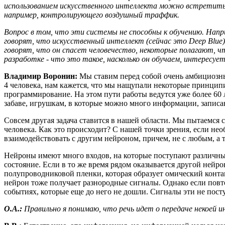
использованием искусственного интеллекта можно встретить у
например, контролирующего воздушный траффик.
Вопрос в том, что эти системы не способны к обучению. Нап
говорят, что искусственный интеллект (сейчас это Deep Blue
говорят, что он спасет человечество, некоторые полагают, чт
разработке - что это такое, насколько он обучаем, интересует 
Владимир Воронин:
Мы ставим перед собой очень амбициозные 
4 человека, нам кажется, что мы нащупали некоторые принцип
программирование. На этом пути работы ведутся уже более 60 л
забаве, игрушкам, в которые можно много информации, записа
Совсем другая задача ставится в нашей области. Мы пытаемся
человека. Как это происходит? С нашей точки зрения, если не
взаимодействовать с другим нейроном, причем, не с любым, а
Нейроны имеют много входов, на которые поступают различные
состояние. Если в то же время рядом оказывается другой нейр
полупроводниковой пленки, которая образует омический контакт
нейрон тоже получает разнородные сигналы. Однако если повто
событиях, которые еще до него не дошли. Сигналы эти не посту
О.А.:
Правильно я понимаю, что речь идет о передаче некоей и