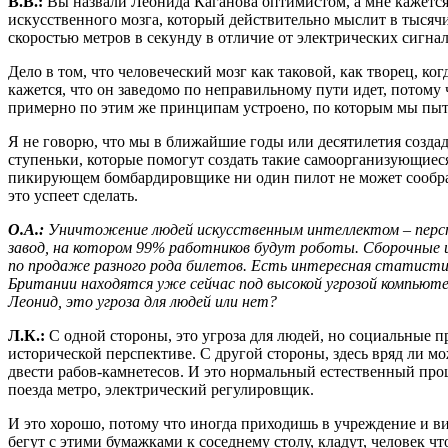
В.В.:
Вы назвали Леонида Каганова оптимистом, а мне кажется,
искусственного мозга, который действительно мыслит в тысячи
скоростью метров в секунду в отличие от электрических сигнал
Дело в том, что человеческий мозг как таковой, как творец, ко
кажется, что он заведомо по неправильному пути идет, потому
примерно по этим же принципам устроено, по которым мы пыт
Я не говорю, что мы в ближайшие годы или десятилетия создад
ступеньки, которые помогут создать такие самоорганизующиеся
пикирующем бомбардировщике ни один пилот не может сообрази
это успеет сделать.
О.А.:
Уничтожение людей искусственным интеллектом – персп
завод, на котором 99% работников будут роботы. Сборочные
по продаже разного рода билетов. Есть интересная статисти
Британии находятся уже сейчас под высокой угрозой компьют
Леонид, это угроза для людей или нет?
Л.К.:
С одной стороны, это угроза для людей, но социальные пр
исторической перспективе. С другой стороны, здесь вряд ли мо
двести рабов-камнетесов. И это нормальный естественный проц
поезда метро, электрический регулировщик.
И это хорошо, потому что иногда приходишь в учреждение и ви
бегут с этими бумажками к соседнему столу, кладут, человек ч