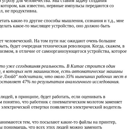
угрозу для человечества. Мы ставим задачу создания
 котором, как известно, нервные импульсы передаются со
л, не продуктивна.
етать какие-то другие способы мышления, сознания и т.д., мне
 делать какое-то мыслящее устройство, оно должно быть
ет человеческий. На том пути нас ожидают очень большие
ыть, будет очередная техническая революция. Когда, скажем, в
измом, в отличие от самоорганизующегося устройства, которое
то уже сегодняшняя реальность. В Китае строится один
вы, в которых нет машинистов, есть автоматические машины
е Ллойд" подсчитали, что около 35% нынешних рабочих мест в
оставляет 47% по результатам аналогичного исследования.
людей, в принципе, будет работать, если оценивать в
ам понятно, что работник с пневматическим молотом заменяет
 электрической отвертки появляется электрический водитель
занимаются тем, что посылают какие-то файлы на принтер,
И ты понимаешь, что всех этих людей можно заменить