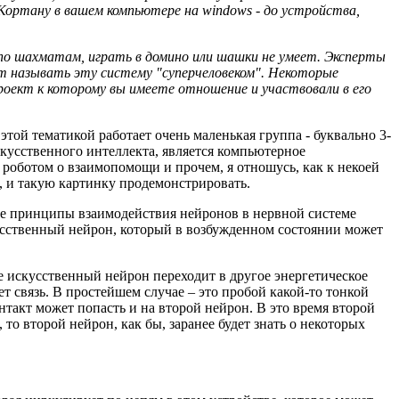
Кортану в вашем компьютере на windows - до устройства,
 по шахматам, играть в домино или шашки не умеет. Эксперты
ют называть эту систему "суперчеловеком". Некоторые
роект к которому вы имеете отношение и участвовали в его
этой тематикой работает очень маленькая группа - буквально 3-
кусственного интеллекта, является компьютерное
с роботом о взаимопомощи и прочем, я отношусь, как к некоей
, и такую картинку продемонстрировать.
кие принципы взаимодействия нейронов в нервной системе
скусственный нейрон, который в возбужденном состоянии может
 искусственный нейрон переходит в другое энергетическое
т связь. В простейшем случае – это пробой какой-то тонкой
нтакт может попасть и на второй нейрон. В это время второй
о второй нейрон, как бы, заранее будет знать о некоторых