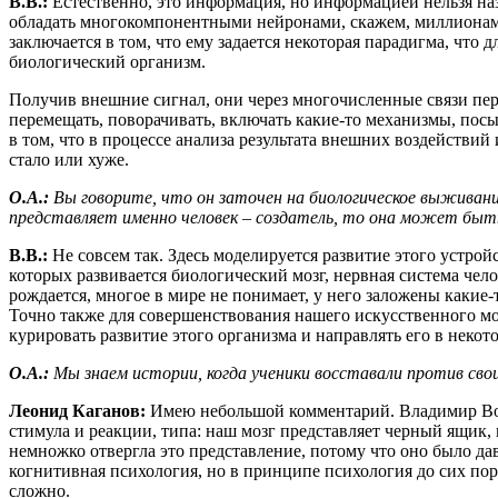
В.В.:
Естественно, это информация, но информацией нельзя наз
обладать многокомпонентными нейронами, скажем, миллионами
заключается в том, что ему задается некоторая парадигма, чт
биологический организм.
Получив внешние сигнал, они через многочисленные связи пер
перемещать, поворачивать, включать какие-то механизмы, посы
в том, что в процессе анализа результата внешних воздействий
стало или хуже.
О.А.:
Вы говорите, что он заточен на биологическое выживан
представляет именно человек – создатель, то она может быть
В.В.:
Не совсем так. Здесь моделируется развитие этого устрой
которых развивается биологический мозг, нервная система чел
рождается, многое в мире не понимает, у него заложены какие-
Точно также для совершенствования нашего искусственного мо
курировать развитие этого организма и направлять его в некот
О.А.:
Мы знаем истории, когда ученики восставали против сво
Леонид Каганов:
Имею небольшой комментарий. Владимир Вор
стимула и реакции, типа: наш мозг представляет черный ящик, 
немножко отвергла это представление, потому что оно было д
когнитивная психология, но в принципе психология до сих пор
сложно.