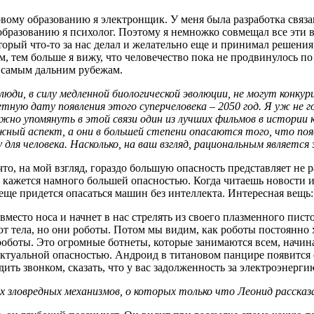
первому образованию я электронщик. У меня была разработка связ
 образованию я психолог. Поэтому я немножко совмещал все эти 
оторый что-то за нас делал и желательно еще и принимал решения
м, тем больше я вижу, что человечество пока не продвинулось по
к самым дальним рубежам.
юди, в силу медленной биологической эволюции, не могут конкур
ную дату появления этого суперчеловека – 2050 год. Я уж не г
жно упомянуть в этой связи один из лучших фильмов в истории к
ажный аспект, а они в большей степени опасаются того, что п
для человека. Насколько, на ваш взгляд, рациональным являетс
что, на мой взгляд, гораздо большую опасность представляет не
 кажется намного большей опасностью. Когда читаешь новости и
 еще придется опасаться машин без интеллекта. Интересная вещь:
вместо носа и начнет в нас стрелять из своего плазменного пис
 тела, но они роботы. Потом мы видим, как роботы постоянно хо
 роботы. Это огромные ботнеты, которые занимаются всем, нач
актуальной опасностью. Андроид в титановом панцире появится е
дить звонком, сказать, что у вас задолженность за электроэнергию
х зловредных механизмов, о которых только что Леонид рассказ