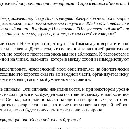
же сейчас, начиная от помощников - Сири в вашем iPhone или 
ример, компьютер Deep Blue, который обыгрывал чемпиона мира
), возможно, в полном объеме мы получим к 2050 году. Предлага
о погубит нас. Владимир Николаевич, "Искусственный мозг" - п
ли вас его миссия, угрозы, о которых мы сегодня говорим?
задачи. Несмотря на то, что у нас в Томском университете над 
иальные вещи. Дело в том, что основной тенденцией развития ис
ет, но особого прогресса здесь мы не наблюдаем. К разговорам 
нной на чипах, заложить, которые между собой взаимодействуют
 смоделировать человеческий мозг, ориентируясь на биологичес
обходимо это коротко сказать во вводной части, организуется и
 тоже находящимся в возбужденном состоянии.
 сигналы. Эти сигналы накапливаются, и при некотором уровне
он, находящийся в возбужденном состоянии, между ними возникае
. Сигнал, который попадает на один из нейронов, через этот ко
рить некоторые сигналы, которые поступают на первый нейрон, т
пили, но он будет получать это от первого нейрона.
нформации от одного нейрона к другому?