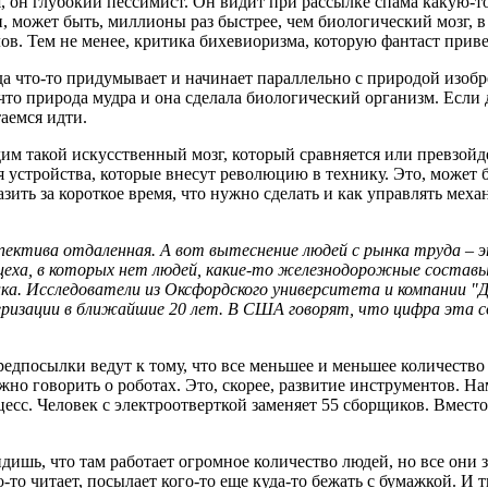
 он глубокий пессимист. Он видит при рассылке спама какую-то 
, может быть, миллионы раз быстрее, чем биологический мозг, в
ов. Тем не менее, критика бихевиоризма, которую фантаст приве
гда что-то придумывает и начинает параллельно с природой изобр
 что природа мудра и она сделала биологический организм. Если
аемся идти.
им такой искусственный мозг, который сравняется или превзойд
 устройства, которые внесут революцию в технику. Это, может б
ть за короткое время, что нужно сделать и как управлять механ
ектива отдаленная. А вот вытеснение людей с рынка труда – э
 цеха, в которых нет людей, какие-то железнодорожные соста
ка. Исследователи из Оксфордского университета и компании "Д
еризации в ближайшие 20 лет. В США говорят, что цифра эта с
едпосылки ведут к тому, что все меньшее и меньшее количество 
жно говорить о роботах. Это, скорее, развитие инструментов. Н
есс. Человек с электроотверткой заменяет 55 сборщиков. Вместо
дишь, что там работает огромное количество людей, но все они 
то-то читает, посылает кого-то еще куда-то бежать с бумажкой. 