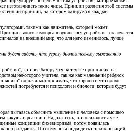
рая циркулирует по цепям в этом устройстве, которое может
т изготавливать такие чипы. Принцип развития этой системы
 простейший принцип, на котором базируется каждый
ипуляторами, такими как движитель, который может
. Принцип такого самоорганизующегося устройства заключается
х сигналов на внешний мир, что для него изменилось, лучше
ема будет видеть, что угрозу биологическому выживанию
ройство", которое базируется на тех же принципах, на
одством некоторого учителя, так же как маленький ребенок
 пряника" он начинает понимать, что хорошо и что плохо.
жностей потребуются и психологи и биологи, которые будут
рая пыталась объяснить мышление и человека с помощью
аем какую-то реакцию. Надо сказать, что психология уже
учшенные концепции бихевиоризма, потом появилась
как оно рождается. Поэтому пока подходить с таких позиций