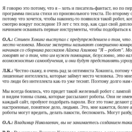
Я говорю это потому, что я – хоть и писатель-фантаст, но по 
программа писала стихи из произвольного текста. По второму
потому что хочется, чтобы наконец-то появился такой робот, к
смотрю вокруг последние 19 лет с тех пор, как сдал свой дипло
начинаем осваивать первые инструменты, чтобы подобраться 
О.А.:
Стивен Хокинг выступал с предупреждением о том, что л
место человека. Многие эксперты называют совершенно конкрет
начиная со сборника рассказов Айзека Азимова "Я – робот". Мо
говорят не о том, что им нужен помощник, безусловно, это в
возможностью самообучения, и они будут представлять угрозу 
Л.К.:
Честно скажу, я очень рад за оптимиста Хокинга, потому 
лишенные интеллекта, которые займут место человека. Это мне
что люди без интеллекта как-то уже теснят. Поэтому долго нам
Мы всегда боялись, что придет такой железный робот с лампой 
и видим тонны спама, которые рассылают роботы. Они не имеют
каждый сайт, пробуют подобрать пароли. Все это тоже делают
настроенные, понятное дело, людьми. Это, мне кажется, более 
роботы могут вредить, делать пакости, беспокоить. Могут разбу
О.А.:
Владимир Николаевич, вы не занимаетесь созданием таки