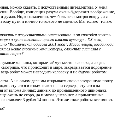
анная, можно сказать, с искусственным интеллектом. У меня
вещи. Вообще, концепция разума очень будоражит воображение,
 и думал. Но, к сожалению, чем больше я смотрю вокруг, а я
 этому пути и ничего толкового не сделало. Мы только- только
ировать с искусственным интеллектом, и он способен занять
оворю о существовании целого пласта культуры XX века,
ино "Космическая одиссея 2001 года". Масса вещей, когда люди
оявятся некие сложные компьютеры, сложные системы с
я этот страх?
 разумные машины, которые займут место человека, а люди,
 смотришь, что происходит в мире, закрадывается подозрение,
 ведь робот может навредить человеку и не будучи роботом.
толета. А на самом деле мы открываем свою электронную почту
дят, стучатся и взламывают наши сервера, стучатся на
иная от взлома личных данных до промышленного шпионажа,
ще очень не скоро, да и мозга у него нет, а примитивные
 составляет 3 рубля 14 копеек. Это же тоже роботы все звонят.
ал?