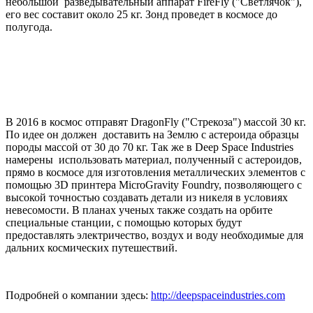
небольшой разведывательный аппарат FireFly ("Светлячок"),
его вес составит около 25 кг. Зонд проведет в космосе до
полугода.
В 2016 в космос отправят DragonFly ("Стрекоза") массой 30 кг.
По идее он должен доставить на Землю с астероида образцы
породы массой от 30 до 70 кг. Так же в Deep Space Industries
намерены использовать материал, полученный с астероидов,
прямо в космосе для изготовления металлических элементов с
помощью 3D принтера MicroGravity Foundry, позволяющего с
высокой точностью создавать детали из никеля в условиях
невесомости. В планах ученых также создать на орбите
специальные станции, с помощью которых будут
предоставлять электричество, воздух и воду необходимые для
дальних космических путешествий.
Подробней о компании здесь:
http://deepspaceindustries.com