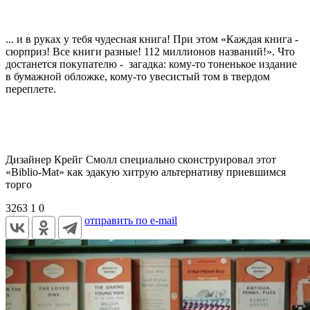
... и в руках у тебя чудесная книга! При этом «Каждая книга -
сюрприз! Все книги разные! 112 миллионов названий!». Что
достанется покупателю - загадка: кому-то тоненькое издание
в бумажной обложке, кому-то увесистый том в твердом
переплете.
Дизайнер Крейг Смолл специально сконструировал этот
«Biblio-Mat» как эдакую хитрую альтернативу приевшимся
торго
3263
1
0
отправить по e-mail