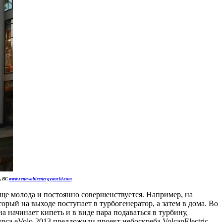
, BC
www.renewableenergyworld.com
е молода и постоянно совершенствуется. Например, на
рый на выходе поступает в турбогенератор, а затем в дома. Во
 начинает кипеть и в виде пара подаваться в турбину,
а eVolo-2013 предложили проект небоскреба VolcanElectric