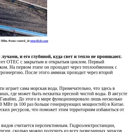
60 MBm. Фото: ramerk_de
www.flickr.com
учами, и его глубиной, куда свет и тепло не проникают.
твует ОТЕС с закрытым и открытым циклом. Первый
ком. На первом этапе он проходит через теплообменник с
троэнергию. После этого аммиак проходит через второй
 играет сама морская вода. Примечательно, что здесь в
нах, где может быть нехватка пресной чистой воды. В августе
Гавайях. До этого в мире функционировало лишь несколько
10 МВт (в 100 раз больше генерирующих мощностей) в Китае.
еских ресурсов, что поможет этим территориям избавиться от
 видов считается перспективным. Гидроэлектростанции,
ергии, сколько можно получить из всех разведанных запасов