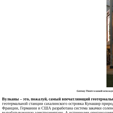
Gateway Theatre в канаде использ
Вулканы – это, пожалуй, самый впечатляющий геотермаль
геотермальной станции сахалинского островка Кунашир природн
Франции, Германии и США разработана система закачки соленой
вырабатывающую электроэнергию. А истинными оригиналами мож