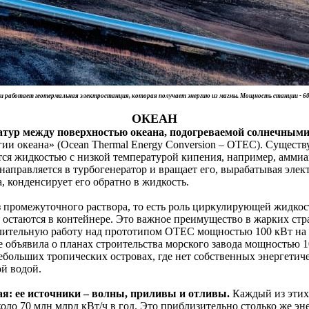
ии работает геотермальная электростанция, которая получает энергию из магмы. Мощность станции - 
ОКЕАН
атур между поверхностью океана, подогреваемой солнечными л
гии океана» (Ocean Thermal Energy Conversion – OTEC). Сущес
тся жидкостью с низкой температурой кипения, например, аммиа
аправляется в турбогенератор и вращает его, вырабатывая элек
а, конденсирует его обратно в жидкость.
 промежуточного раствора, то есть роль циркулирующей жидкости
 остаются в контейнере. Это важное преимущество в жарких стра
длительную работу над прототипом OTEC мощностью 100 кВт на 
е объявила о планах строительства морского завода мощностью 
небольших тропических островах, где нет собственных энергетич
ной водой.
ая: ее источники – волны, приливы и отливы.
Каждый из этих
оло 70 млн млрд кВт/ч в год. Это приблизительно столько же эн