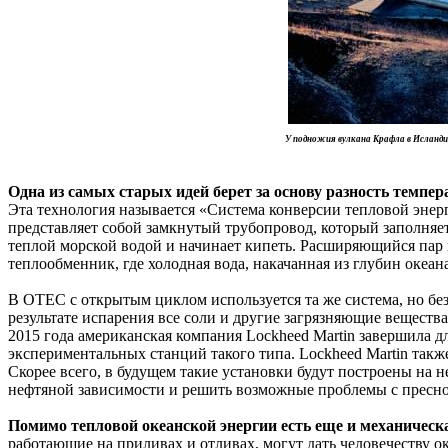
У подножия вулкана Крафла в Исланд
Одна из самых старых идей берет за основу разность темпер
Эта технология называется «Система конверсии тепловой энер
представляет собой замкнутый трубопровод, который заполняе
теплой морской водой и начинает кипеть. Расширяющийся пар н
теплообменник, где холодная вода, накачанная из глубин океан
В OTEC с открытым циклом используется та же система, но без
результате испарения все соли и другие загрязняющие вещества
2015 года американская компания Lockheed Martin завершила 
экспериментальных станций такого типа. Lockheed Martin такж
Скорее всего, в будущем такие установки будут построены на 
нефтяной зависимости и решить возможные проблемы с прес
Помимо тепловой океанской энергии есть еще и механическ
работающие на приливах и отливах, могут дать человечеству ок