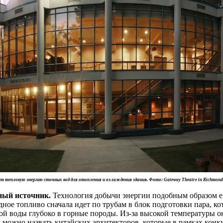
ует тепловую энергию сточных вод для отопления и охлаждения здания. Фото: Gateway Theatre in Richmond
ный источник.
Технология добычи энергии подобным образом ещ
ое топливо сначала идет по трубам в блок подготовки пара, кото
 воды глубоко в горные породы. Из-за высокой температуры она
но назвать китайских архитекторов, которые в рамках конкурс