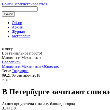
Войти
Зарегистрироваться
Обзор
Архив
Журнал
Мегаполис
я могу
Все гениальное просто!
Машины и
Механизмы
Все записи
Машины и Механизмы
Общество
Теги:
Традиции
09:21
05 сентября 2018
текст
В Петербурге зачитают списк
Акция приурочена к началу блокады города
3144
1
0